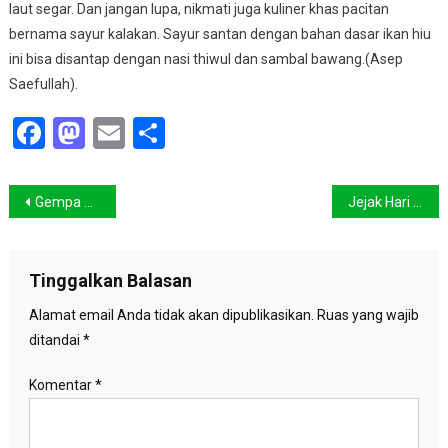
laut segar. Dan jangan lupa, nikmati juga kuliner khas pacitan
bernama sayur kalakan. Sayur santan dengan bahan dasar ikan hiu
ini bisa disantap dengan nasi thiwul dan sambal bawang.(Asep
Saefullah).
Facebook
Mastodon
Email
Share
Navigasi
Gempa Berpotensi Tsunami Kembali Guncang Jepang
Jejak Hari Bumi
pos
Tinggalkan Balasan
Alamat email Anda tidak akan dipublikasikan.
Ruas yang wajib
ditandai
*
Komentar
*