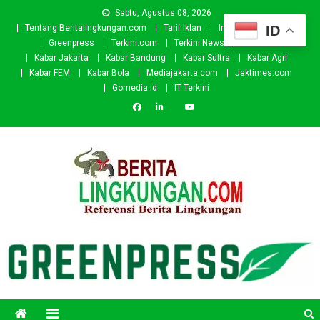
Skip
Sabtu, Agustus 08, 2026
to
ID
Tentang Beritalingkungan.com
Tarif Iklan
Investor
Donasi
content
Greenpress
Terkini.com
Terkini News
Kabar.id
Kabar Jakarta
Kabar Bandung
Kabar Sultra
Kabar Agri
Kabar FEM
Kabar Bola
Mediajakarta.com
Jaktimes.com
Gomedia.id
IT Terkini
Beritalingkungan.com
Situs Berita Lingkungan Indonesia