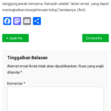
tanggung jawab bersama. Sampah adalah `lahan emas` yang dapat
meningkatkan kesejahteraan hidup,”tandasnya. (Ant)
Facebook
Mastodon
Email
Share
Navigasi
Jejak Hari Bumi
Ermina Komala Dara – Kearifan Tradisional nan Menyehatkan
pos
Tinggalkan Balasan
Alamat email Anda tidak akan dipublikasikan.
Ruas yang wajib
ditandai
*
Komentar
*