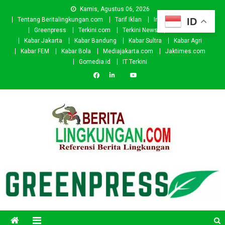
Skip
Kamis, Agustus 06, 2026
to
ID
Tentang Beritalingkungan.com
Tarif Iklan
Investor
Donasi
content
Greenpress
Terkini.com
Terkini News
Kabar.id
Kabar Jakarta
Kabar Bandung
Kabar Sultra
Kabar Agri
Kabar FEM
Kabar Bola
Mediajakarta.com
Jaktimes.com
Gomedia.id
IT Terkini
Beritalingkungan.com
Situs Berita Lingkungan Indonesia