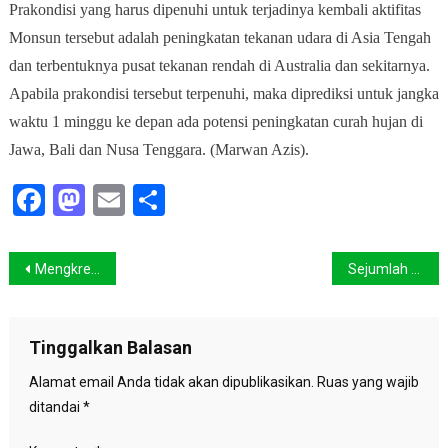
Prakondisi yang harus dipenuhi untuk terjadinya kembali aktifitas
Monsun tersebut adalah peningkatan tekanan udara di Asia Tengah
dan terbentuknya pusat tekanan rendah di Australia dan sekitarnya.
Apabila prakondisi tersebut terpenuhi, maka diprediksi untuk jangka
waktu 1 minggu ke depan ada potensi peningkatan curah hujan di
Jawa, Bali dan Nusa Tenggara. (Marwan Azis).
Facebook
Mastodon
Email
Share
Navigasi
Mengkreasi Sepeda Disaat Banjir
Sejumlah Kawasan di Jakarta Masih Teredam Air
pos
Tinggalkan Balasan
Alamat email Anda tidak akan dipublikasikan.
Ruas yang wajib
ditandai
*