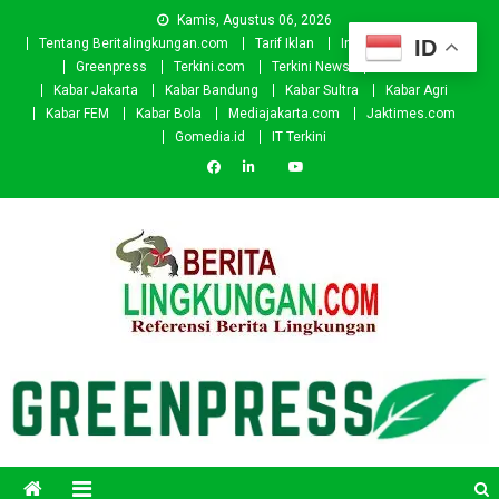
Skip
Kamis, Agustus 06, 2026
to
ID
Tentang Beritalingkungan.com
Tarif Iklan
Investor
Donasi
content
Greenpress
Terkini.com
Terkini News
Kabar.id
Kabar Jakarta
Kabar Bandung
Kabar Sultra
Kabar Agri
Kabar FEM
Kabar Bola
Mediajakarta.com
Jaktimes.com
Gomedia.id
IT Terkini
Beritalingkungan.com
Situs Berita Lingkungan Indonesia