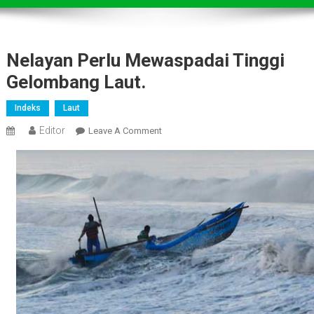
Nelayan Perlu Mewaspadai Tinggi
Gelombang Laut.
Indeks
Laut
Editor
On
Leave A Comment
Nelayan
Perlu
Mewaspadai
Tinggi
Gelombang
Laut.