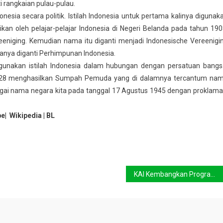
i rangkaian pulau-pulau.
sia secara politik. Istilah Indonesia untuk pertama kalinya digunak
ikan oleh pelajar-pelajar Indonesia di Negeri Belanda pada tahun 190
eeniging. Kemudian nama itu diganti menjadi Indonesische Vereenigi
anya diganti Perhimpunan Indonesia.
unakan istilah Indonesia dalam hubungan dengan persatuan bangs
1928 menghasilkan Sumpah Pemuda yang di dalamnya tercantum na
bagai nama negara kita pada tanggal 17 Agustus 1945 dengan proklama
e| Wikipedia
|
BL
KAI Kembangkan Program Go Green