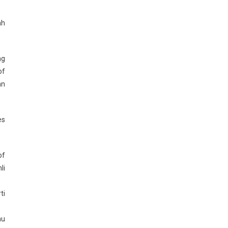
ah
ng
of
an
es
of
li
ti
au