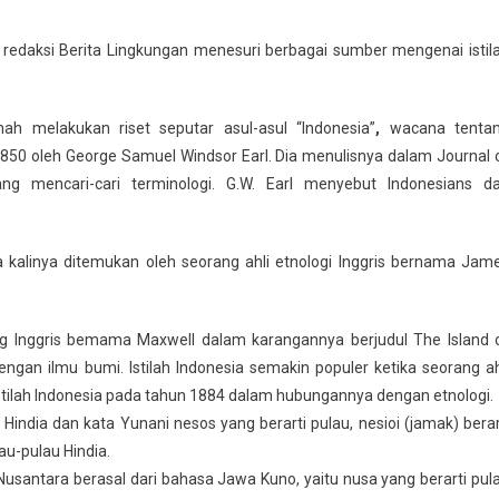
i redaksi Berita Lingkungan menesuri berbagai sumber mengenai istil
ah melakukan riset seputar asul-asul “Indonesia”
,
wacana tenta
1850 oleh George Samuel Windsor Earl. Dia menulisnya dalam Journal 
ang mencari-cari terminologi. G.W. Earl menyebut Indonesians d
a kalinya ditemukan oleh seorang ahli etnologi Inggris bernama Jam
ng Inggris bemama Maxwell dalam karangannya berjudul The Island 
gan ilmu bumi. Istilah Indonesia semakin populer ketika seorang ah
tilah Indonesia pada tahun 1884 dalam hubungannya dengan etnologi.
i Hindia dan kata Yunani nesos yang berarti pulau, nesioi (jamak) berar
au-pulau Hindia.
Nusantara berasal dari bahasa Jawa Kuno, yaitu nusa yang berarti pul