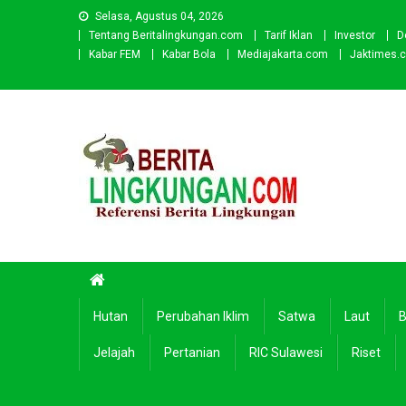
Skip
Selasa, Agustus 04, 2026
to
Tentang Beritalingkungan.com
Tarif Iklan
Investor
D
content
Kabar FEM
Kabar Bola
Mediajakarta.com
Jaktimes.
Beritalingkungan.com
Situs Berita Lingkungan Indonesia
Hutan
Perubahan Iklim
Satwa
Laut
B
Jelajah
Pertanian
RIC Sulawesi
Riset