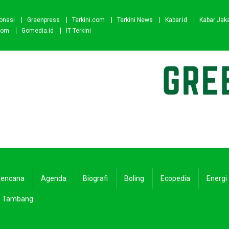
onasi
Greenpress
Terkini.com
Terkini News
Kabar.id
Kabar Jak
com
Gomedia.id
IT Terkini
encana
Agenda
Biografi
Boling
Ecopedia
Energi
Tambang