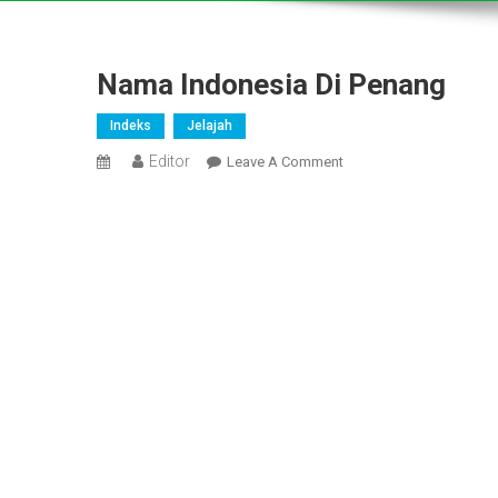
Nama Indonesia Di Penang
Indeks
Jelajah
Editor
On
Leave A Comment
Nama
Indonesia
Di
Penang