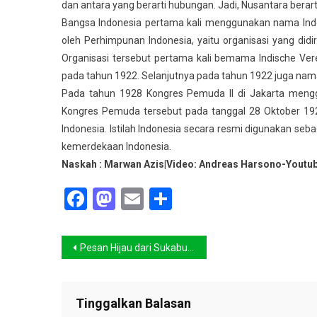
dan antara yang berarti hubungan. Jadi, Nusantara berart
Bangsa Indonesia pertama kali menggunakan nama Indone
oleh Perhimpunan Indonesia, yaitu organisasi yang didir
Organisasi tersebut pertama kali bemama Indische Ver
pada tahun 1922. Selanjutnya pada tahun 1922 juga nam
Pada tahun 1928 Kongres Pemuda II di Jakarta mengg
Kongres Pemuda tersebut pada tanggal 28 Oktober 
Indonesia. Istilah Indonesia secara resmi digunakan se
kemerdekaan Indonesia.
Naskah : Marwan Azis|
Video: Andreas Harsono-
Youtub
Facebook
Mastodon
Email
Share
Navigasi
Pesan Hijau dari Sukabumi
pos
Tinggalkan Balasan