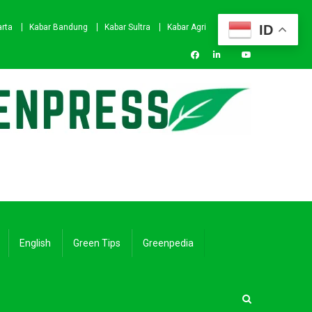
ID
arta
Kabar Bandung
Kabar Sultra
Kabar Agri
English
Green Tips
Greenpedia