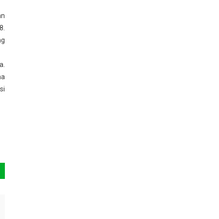
an
8.
ng
a.
ma
si