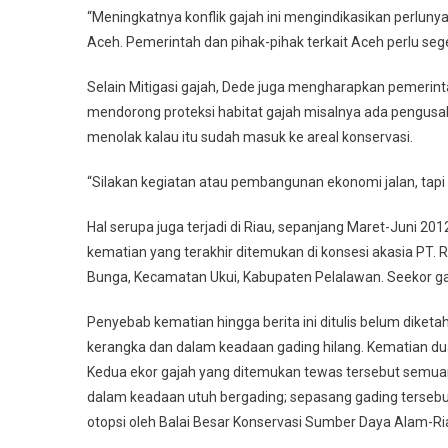
“Meningkatnya konflik gajah ini mengindikasikan perlunya
Aceh. Pemerintah dan pihak-pihak terkait Aceh perlu sege
Selain Mitigasi gajah, Dede juga mengharapkan pemeri
mendorong proteksi habitat gajah misalnya ada pengusa
menolak kalau itu sudah masuk ke areal konservasi.
“Silakan kegiatan atau pembangunan ekonomi jalan, ta
Hal serupa juga terjadi di Riau, sepanjang Maret-Juni 201
kematian yang terakhir ditemukan di konsesi akasia PT.
Bunga, Kecamatan Ukui, Kabupaten Pelalawan. Seekor ga
Penyebab kematian hingga berita ini ditulis belum diketa
kerangka dan dalam keadaan gading hilang. Kematian dua 
Kedua ekor gajah yang ditemukan tewas tersebut semuan
dalam keadaan utuh bergading; sepasang gading tersebut
otopsi oleh Balai Besar Konservasi Sumber Daya Alam-Ri