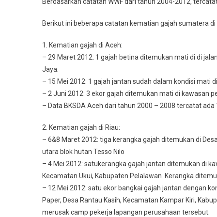
Berdasarkan catatan WWF dari tahun 2004-2012, tercatat 
Berikut ini beberapa catatan kematian gajah sumatera di 
1. Kematian gajah di Aceh:
– 29 Maret 2012: 1 gajah betina ditemukan mati di di j
Jaya.
– 15 Mei 2012: 1 gajah jantan sudah dalam kondisi mati
– 2 Juni 2012: 3 ekor gajah ditemukan mati di kawasan p
– Data BKSDA Aceh dari tahun 2000 – 2008 tercatat ada 
2. Kematian gajah di Riau:
– 6&8 Maret 2012: tiga kerangka gajah ditemukan di De
utara blok hutan Tesso Nilo
– 4 Mei 2012: satukerangka gajah jantan ditemukan di 
Kecamatan Ukui, Kabupaten Pelalawan. Kerangka ditemuk
– 12 Mei 2012: satu ekor bangkai gajah jantan dengan kon
Paper, Desa Rantau Kasih, Kecamatan Kampar Kiri, Kabup
merusak camp pekerja lapangan perusahaan tersebut.