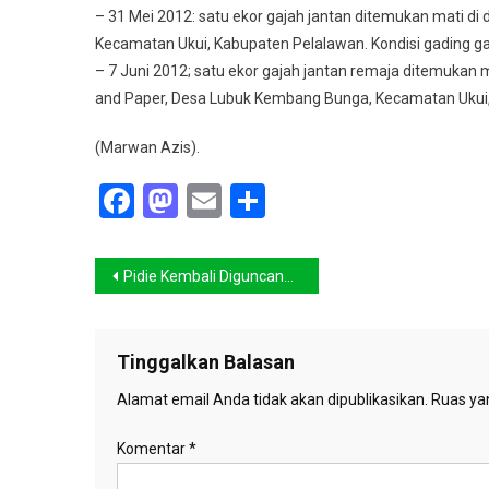
– 31 Mei 2012: satu ekor gajah jantan ditemukan mati d
Kecamatan Ukui, Kabupaten Pelalawan. Kondisi gading gaj
– 7 Juni 2012; satu ekor gajah jantan remaja ditemukan m
and Paper, Desa Lubuk Kembang Bunga, Kecamatan Ukui
(Marwan Azis).
Facebook
Mastodon
Email
Share
Navigasi
Pidie Kembali Diguncang Gempa
pos
Tinggalkan Balasan
Alamat email Anda tidak akan dipublikasikan.
Ruas yan
Komentar
*