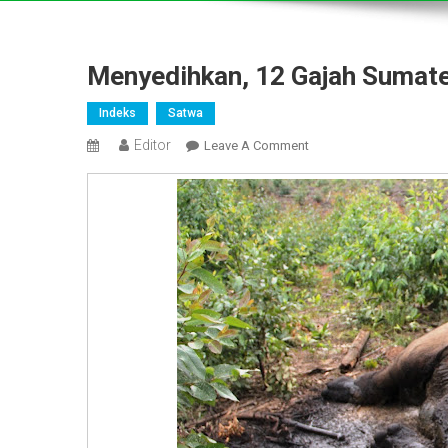
Menyedihkan, 12 Gajah Sumate
Indeks
Satwa
Editor
On
Leave A Comment
Menyedihkan,
12
Gajah
Sumatera
Ditemukan
Mati