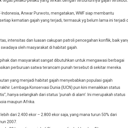
ak tegas pelaku-pelaku yang terkait dengan terbunuhnya gajah tersebut.
WF-Indonesia, Anwar Purwoto, mengatakan, WWF siap membantu
iap kematian gajah yang terjadi, termasuk yg belum lama ini terjadi d
s, intensitas dan luasan cakupan patroli pencegahan konflik, baik yan
 swadaya oleh masyarakat di habitat gajah.
hak dan masyarakat sangat dibutuhkan untuk mengawasi berbagai
sikan perburuan satwa terancam punah tersebut di sekitar mereka.
l hutan yang menjadi habitat gajah menyebabkan populasi gajah
akhir. Lembaga Konservasi Dunia (IUCN) pun kini menaikkan status
is”, hanya selangkah dari status ‘punah di alam’. Ini merupakah status
 Asia maupun Afrika.
 lebih dari 2.400 ekor – 2.800 ekor saja, yang mana turun 50% dari
ahun 2007.