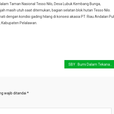
i dalam Taman Nasional Tesso Nilo, Desa Lubuk Kembang Bunga,
ah masih utuh saat ditemukan, bagian selatan blok hutan Tesso Nilo.
ati dengan kondisi gading hilang di konsesi akasia PT. Riau Andalan Pu
, Kabupaten Pelalawan.
SBY : Bumi Dalam Tekanan
g wajib ditandai
*