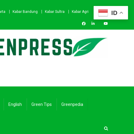
ID
arta
Kabar Bandung
Kabar Sultra
Kabar Agri
English
Green Tips
Greenpedia