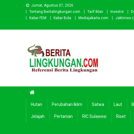
Skip
Jumat, Agustus 07, 2026
to
Tentang Beritalingkungan.com
Tarif Iklan
Investor
D
content
Kabar FEM
Kabar Bola
Mediajakarta.com
Jaktimes.
Beritalingkungan.com
Situs Berita Lingkungan Indonesia
Hutan
Perubahan Iklim
Satwa
Laut
B
Jelajah
Pertanian
RIC Sulawesi
Riset