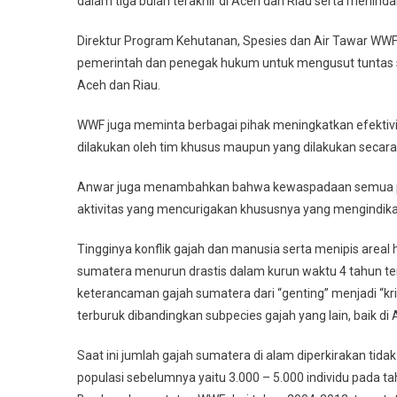
dalam tiga bulan terakhir di Aceh dan Riau serta menind
Direktur Program Kehutanan, Spesies dan Air Tawar W
pemerintah dan penegak hukum untuk mengusut tuntas set
Aceh dan Riau.
WWF juga meminta berbagai pihak meningkatkan efektivita
dilakukan oleh tim khusus maupun yang dilakukan secara
Anwar juga menambahkan bahwa kewaspadaan semua pi
aktivitas yang mencurigakan khususnya yang mengindika
Tingginya konflik gajah dan manusia serta menipis area
sumatera menurun drastis dalam kurun waktu 4 tahun ter
keterancaman gajah sumatera dari “genting” menjadi “krit
terburuk dibandingkan subpecies gajah yang lain, baik di
Saat ini jumlah gajah sumatera di alam diperkirakan tidak
populasi sebelumnya yaitu 3.000 – 5.000 individu pada t