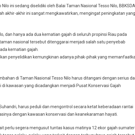
Nilo ini sedang diselidiki oleh Balai Taman Nasional Tesso Nilo, BBKSD
jah akhir-akhir ini sangat mengkawatirkan, mengingat peningkatan yan
lo, dan hanya ada dua kematian gajah di seluruh propinsi Riau pada
taman nasional tersebut ditenggarai menjadi salah satu penyebab
pada kematian gajah.
kan penyelidikan kemungkinan adanya pihak-pihak yang memanfaatk
ahan di Taman Nasional Tesso Nilo harus ditangani dengan serius d
jadi di kawasan yang dicadangkan menjadi Pusat Konservasi Gajah
 Suhandri, harus peduli dan mengontrol secara ketat keberadaan rantai
likasinya dengan kawasan konservasi dan keanekaraman hayati.
it perlu segera mengusut tuntas kasus matinya 12 ekor gajah sumate