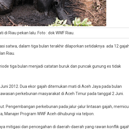
 di Riau pekan lalu. Foto : dok WWF Riau.
 satwa, dalam tiga bulan terakhir dilaporkan setidaknya ada 12 gaja
an Riau.
riode tiga bulan menjadi catatan buruk dan puncak gunung es tidak
n Juni 2012. Dua ekor gajah ditemukan mati di Aceh Jaya pada bulan
i kawasan perkebunan masyarakat di Aceh Timur pada tanggal 2 Juni.
t. Pengembangan perkebunan pada jalur-jalur lintasan gajah, memicu
ra, Manajer Program WWF Aceh dihubungi via telpon.
upaya mitigasi dan pencegahan di daerah-daerah yang rawan konflik gajah