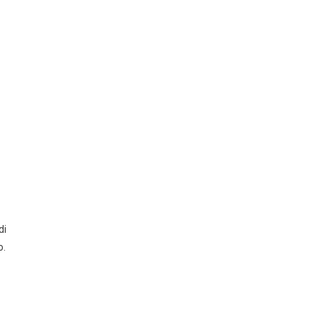
di
o.