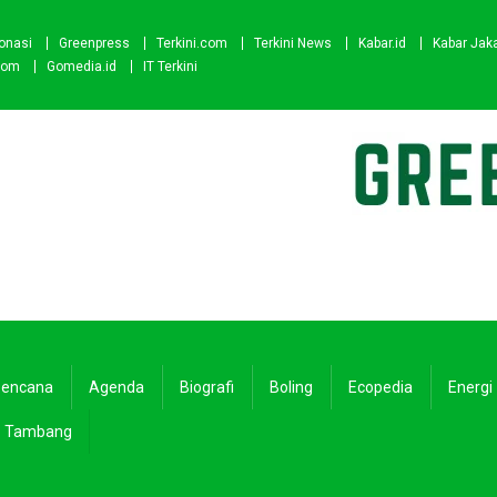
onasi
Greenpress
Terkini.com
Terkini News
Kabar.id
Kabar Jak
com
Gomedia.id
IT Terkini
encana
Agenda
Biografi
Boling
Ecopedia
Energi
Tambang