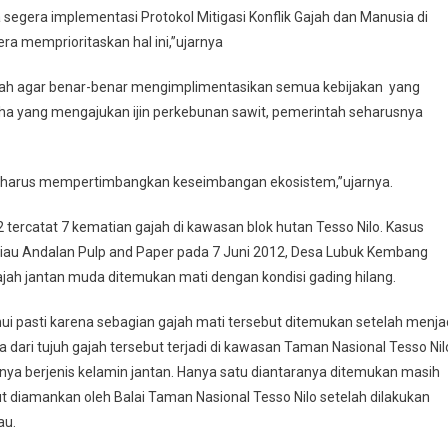
 segera implementasi Protokol Mitigasi Konflik Gajah dan Manusia di
ra memprioritaskan hal ini,”ujarnya
ntah agar benar-benar mengimplimentasikan semua kebijakan yang
ha yang mengajukan ijin perkebunan sawit, pemerintah seharusnya
pi harus mempertimbangkan keseimbangan ekosistem,”ujarnya.
2 tercatat 7 kematian gajah di kawasan blok hutan Tesso Nilo. Kasus
 Riau Andalan Pulp and Paper pada 7 Juni 2012, Desa Lubuk Kembang
jah jantan muda ditemukan mati dengan kondisi gading hilang.
hui pasti karena sebagian gajah mati tersebut ditemukan setelah menja
dari tujuh gajah tersebut terjadi di kawasan Taman Nasional Tesso Nil
ya berjenis kelamin jantan. Hanya satu diantaranya ditemukan masih
 diamankan oleh Balai Taman Nasional Tesso Nilo setelah dilakukan
au.