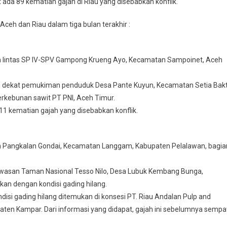
ada 89 kematian gajah di Riau yang disebabkan konflik.
Aceh dan Riau dalam tiga bulan terakhir :
alan lintas SP IV-SPV Gampong Krueng Ayo, Kecamatan Sampoinet, Aceh
 di dekat pemukiman penduduk Desa Pante Kuyun, Kecamatan Setia Bakt
erkebunan sawit PT PNI, Aceh Timur.
11 kematian gajah yang disebabkan konflik.
sa Pangkalan Gondai, Kecamatan Langgam, Kabupaten Pelalawan, bagia
kawasan Taman Nasional Tesso Nilo, Desa Lubuk Kembang Bunga,
an dengan kondisi gading hilang.
disi gading hilang ditemukan di konsesi PT. Riau Andalan Pulp and
aten Kampar. Dari informasi yang didapat, gajah ini sebelumnya sempa