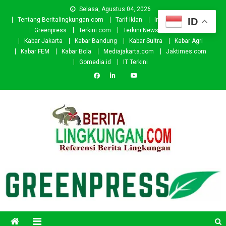
Skip
Selasa, Agustus 04, 2026
to
ID
Tentang Beritalingkungan.com
Tarif Iklan
Investor
Donasi
content
Greenpress
Terkini.com
Terkini News
Kabar.id
Kabar Jakarta
Kabar Bandung
Kabar Sultra
Kabar Agri
Kabar FEM
Kabar Bola
Mediajakarta.com
Jaktimes.com
Gomedia.id
IT Terkini
Beritalingkungan.com
Situs Berita Lingkungan Indonesia