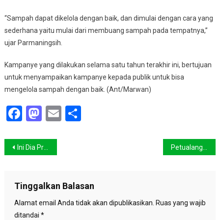
“Sampah dapat dikelola dengan baik, dan dimulai dengan cara yang
sederhana yaitu mulai dari membuang sampah pada tempatnya,”
ujar Parmaningsih.
Kampanye yang dilakukan selama satu tahun terakhir ini, bertujuan
untuk menyampaikan kampanye kepada publik untuk bisa
mengelola sampah dengan baik. (Ant/Marwan)
Facebook
Mastodon
Email
Share
Navigasi
Ini Dia Proyek-proyek Energi Kotor Pemicu Perubahan Iklim
Petualang Dunia Rainer Zietlow Jajal Indonesia
pos
Tinggalkan Balasan
Alamat email Anda tidak akan dipublikasikan.
Ruas yang wajib
ditandai
*