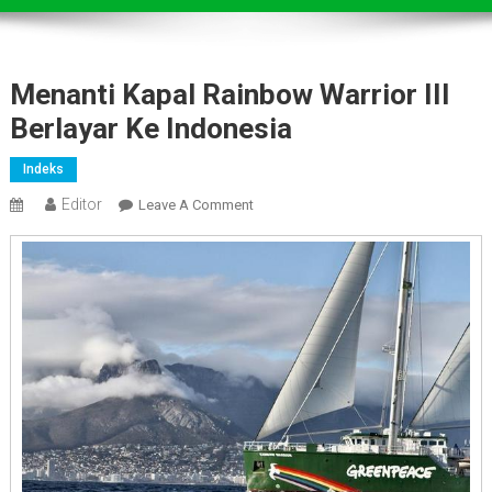
Menanti Kapal Rainbow Warrior III
Berlayar Ke Indonesia
Indeks
Editor
On
Leave A Comment
Menanti
Kapal
Rainbow
Warrior
III
Berlayar
Ke
Indonesia