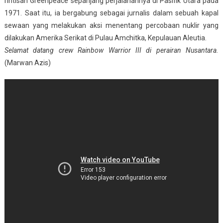
rintisan Greenpeace sepanjang perjalanannya di Pasifik Utara pada
1971. Saat itu, ia bergabung sebagai jurnalis dalam sebuah kapal
sewaan yang melakukan aksi menentang percobaan nuklir yang
dilakukan Amerika Serikat di Pulau Amchitka, Kepulauan Aleutia.
Selamat datang crew Rainbow Warrior III di perairan Nusantara.
(Marwan Azis)