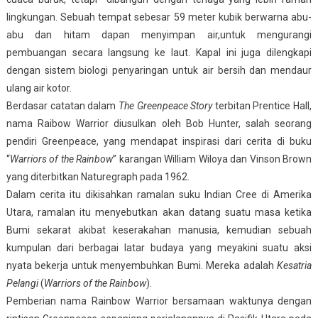
lingkungan. Sebuah tempat sebesar 59 meter kubik berwarna abu-
abu dan hitam dapan menyimpan air,untuk mengurangi
pembuangan secara langsung ke laut. Kapal ini juga dilengkapi
dengan sistem biologi penyaringan untuk air bersih dan mendaur
ulang air kotor.
Berdasar catatan dalam
The Greenpeace Story
terbitan Prentice Hall,
nama Raibow Warrior diusulkan oleh Bob Hunter, salah seorang
pendiri Greenpeace, yang mendapat inspirasi dari cerita di buku
“
Warriors of the Rainbow
” karangan William Wiloya dan Vinson Brown
yang diterbitkan Naturegraph pada 1962.
Dalam cerita itu dikisahkan ramalan suku Indian Cree di Amerika
Utara, ramalan itu menyebutkan akan datang suatu masa ketika
Bumi sekarat akibat keserakahan manusia, kemudian sebuah
kumpulan dari berbagai latar budaya yang meyakini suatu aksi
nyata bekerja untuk menyembuhkan Bumi. Mereka adalah
Kesatria
Pelangi
(
Warriors of the Rainbow
).
Pemberian nama Rainbow Warrior bersamaan waktunya dengan