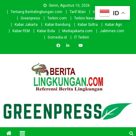
Skip
Senin, Agustus 10, 2026
to
ID
Tentang Beritalingkungan.com
Tarif Iklan
Investor
Donasi
content
Greenpress
Terkini.com
Terkini News
Kabar.id
Kabar Jakarta
Kabar Bandung
Kabar Sultra
Kabar Agri
Kabar FEM
Kabar Bola
Mediajakarta.com
Jaktimes.com
Gomedia.id
IT Terkini
Beritalingkungan.com
Situs Berita Lingkungan Indonesia