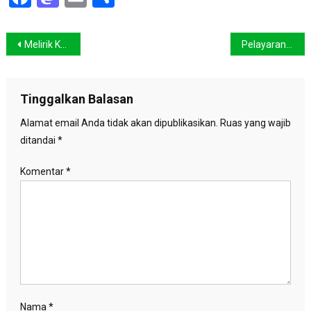
Navigasi
Melirik Kembali Sumber Pangan Lokal
Pelayaran Rainbow Warrior III Usung Perlindungan Laut dan Hutan
pos
Tinggalkan Balasan
Alamat email Anda tidak akan dipublikasikan.
Ruas yang wajib
ditandai
*
Komentar
*
Nama
*