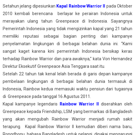
Setahun jelang dipesiunkan
Kapal Rainbow Warrior II
pada Oktober
2010 kembali berencana berlayar ke perairan Indonesia untuk
merayakan ulang tahun Greenpeace di Indonesia. Sayangnya
Pemerintah Indonesia yang tidak mengizinkan kapal yang 21 tahun
memiliki reputasi sebagai bagian penting dari kampanye
penyelamatan lingkungan di berbagai belahan dunia ini. “Kami
sangat kaget karena kini pemerintah Indonesia bersikap keras
terhadap Rainbow Warrior dan para awaknya,” kata Von Hernandez
Direktur Eksekutif Greenpeace Asia Tenggara saat itu.
Setelah 22 tahun tak kenal lelah berada di garis depan kampanye
pembelaan lingkungan di berbagai belahan dunia termasuk di
Indonesia, Rainbow kedua memasuki waktu pensiun dari tugasnya
di Greenpeace pada tanggal 16 Agustus 2011.
Kapal kampanye legendaris
Rainbow Warrior II
diserahkan oleh
Greenpeace kepada Friendship, LSM yang bermarkas di Bangladesh
yang akan mengubah Rainbow Warrior menjadi rumah sakit
terapung. Kapal Rainbow Warrior II kemudian diberi nama baru,
Rongdhonu, bahasa Bangladesh untuk pelangi, dipakai mengarungi