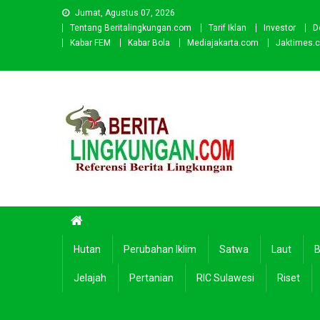
Skip
Jumat, Agustus 07, 2026
to
Tentang Beritalingkungan.com
Tarif Iklan
Investor
D
content
Kabar FEM
Kabar Bola
Mediajakarta.com
Jaktimes.
Beritalingkungan.com
Situs Berita Lingkungan Indonesia
Hutan
Perubahan Iklim
Satwa
Laut
B
Jelajah
Pertanian
RIC Sulawesi
Riset