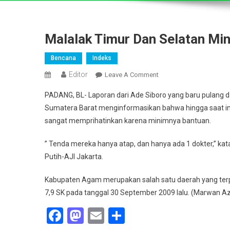
Malalak Timur Dan Selatan Mi
Bencana
Indeks
Editor
On
Leave A Comment
Malalak
PADANG, BL- Laporan dari Ade Siboro yang baru pulang d
Timur
Sumatera Barat menginformasikan bahwa hingga saat ini 
Dan
sangat memprihatinkan karena minimnya bantuan.
Selatan
Minim
” Tenda mereka hanya atap, dan hanya ada 1 dokter,” kat
Bantuan
Putih-AJI Jakarta.
Kabupaten Agam merupakan salah satu daerah yang te
7,9 SK pada tanggal 30 September 2009 lalu. (Marwan Az
Facebook
Mastodon
Email
Share