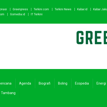
onasi
Greenpress
Terkini.com
Terkini News
Kabar.id
Kabar Jak
com
Gomedia.id
IT Terkini
encana
Agenda
Biografi
Boling
Ecopedia
Energi
Tambang