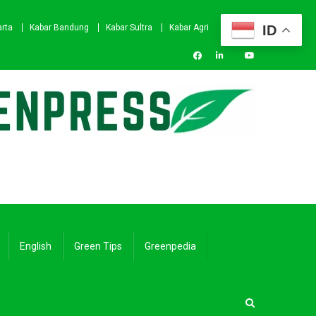
ID
arta
Kabar Bandung
Kabar Sultra
Kabar Agri
English
Green Tips
Greenpedia