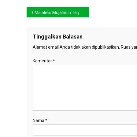
Navigasi
Majalelis Mujahidin Terjunkan 200 Relawan
pos
Tinggalkan Balasan
Alamat email Anda tidak akan dipublikasikan.
Ruas yan
Komentar
*
Nama
*