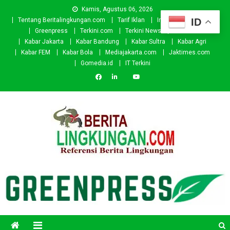
Skip
Kamis, Agustus 06, 2026
to
ID
Tentang Beritalingkungan.com
Tarif Iklan
Investor
Donasi
content
Greenpress
Terkini.com
Terkini News
Kabar.id
Kabar Jakarta
Kabar Bandung
Kabar Sultra
Kabar Agri
Kabar FEM
Kabar Bola
Mediajakarta.com
Jaktimes.com
Gomedia.id
IT Terkini
Beritalingkungan.com
Situs Berita Lingkungan Indonesia