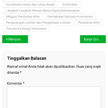
Konservasi Hutan dan Lahan Basah
Krisis Iklim
Langkah-Langkah Menuju Masa Depan Berkelanjutan
Mitigasi Perubahan Iklim
Pendekatan Berbasis Komunitas
Pengurangan Limbah dan Pengelolaan Limbah
Perubahan Iklim
Transisi ke Energi Terbarukan
Navigasi
Menyongsong Tantangan, Ini 5 Cara Beradaptasi dengan Perubahan Iklim
Banjir Grobogan Kian Meluas, Dilaporkan Sebanyak 113 Desa Terdampak
pos
Tinggalkan Balasan
Alamat email Anda tidak akan dipublikasikan.
Ruas yang wajib
ditandai
*
Komentar
*