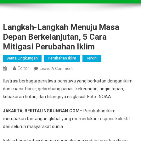
Langkah-Langkah Menuju Masa
Depan Berkelanjutan, 5 Cara
Mitigasi Perubahan Iklim
Berita Lingkungan
Perubahan Iklim
Terkini
Editor
On
Leave A Comment
Langkah-
Ilustrasi berbagai peristiwa-peristiwa yang berkaitan dengan iklim
Langkah
dan cuaca: banjir, gelombang panas, kekeringan, angin topan,
Menuju
kebakaran hutan, dan hilangnya es glasial. Foto : NOAA.
Masa
Depan
JAKARTA, BERITALINGKUNGAN.COM
– Perubahan iklim
Berkelanjutan,
merupakan tantangan global yang memerlukan respons kolektif
5
Cara
dari seluruh masyarakat dunia.
Mitigasi
Selain beradaptasi dengan dampak yang sudah terjadi, mitigasi
Perubahan