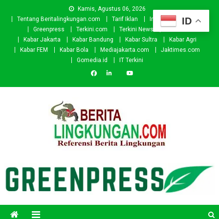
Skip
Kamis, Agustus 06, 2026
to
ID
Tentang Beritalingkungan.com
Tarif Iklan
Investor
Donasi
content
Greenpress
Terkini.com
Terkini News
Kabar.id
Kabar Jakarta
Kabar Bandung
Kabar Sultra
Kabar Agri
Kabar FEM
Kabar Bola
Mediajakarta.com
Jaktimes.com
Gomedia.id
IT Terkini
Beritalingkungan.com
Situs Berita Lingkungan Indonesia