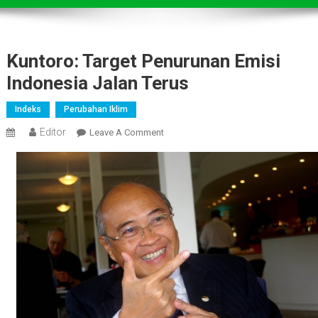
Kuntoro: Target Penurunan Emisi
Indonesia Jalan Terus
Indeks
Perubahan Iklim
Editor
On
Leave A Comment
Kuntoro:
Target
Penurunan
Emisi
Indonesia
Jalan
Terus