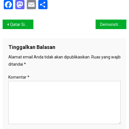
Facebook
Mastodon
Email
Share
Navigasi
Qatar Sisi Lain: Bukan Lagi Onta Culture
Demonstrasi Damai di Pusat Doha
pos
Tinggalkan Balasan
Alamat email Anda tidak akan dipublikasikan.
Ruas yang wajib
ditandai
*
Komentar
*