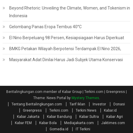
Beyond Rhetoric: Unveiling the Climate, Women, and Tokenism in
Indonesia
Gelombang Panas Eropa Tembus 40°C
El Nino Berpeluang 98 Persen, Kesiapsiagaan Harus Diperkuat
BMKG Petakan Wilayah Berpotensi Terdampak El Nino 2026,
Masyarakat Adat Dinilai Harus Jadi Subjek Utama Konservasi
Beritalingkungan.com member of Kabar Group | Terkini.com | Greenpress
|
Theme: News Portal by
Mystery Themes
.
Tentang Beritalingkungan.com
Tarif Iklan
Investor
Donasi
Greenpress
Terkini.com
Terkini News
Kabar.id
Kabar Jakarta
Kabar Bandung
Kabar Sultra
Kabar Agri
Kabar FEM
Kabar Bola
Mediajakarta.com
Jaktimes.com
Gomedia.id
IT Terkini