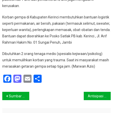
kerusakan.
Korban gempa di Kabupaten Kerinci membutuhkan bantuan logistik
seperti permakanan, air bersih, pakaian (termasuk selimut, sweater,
keperluan wanita), perlengkapan memasak, obat-obatan dan tenda.
Bantuan dapat diserahkan ke Posko Satlak PB kab. Kerinci , Jl. Arif
Rahman Hakim No. 01 Sungai Penuh, Jambi
Dibutuhkan 2 orang tenaga medis (spesialis kejiwaan/psikolog)
untuk memulihkan korban yang trauma. Saat ini masyarakat masih
merasakan getaran gempa setiap tiga jam. (Marwan Azis)
Facebook
Mastodon
Email
Share
Navigasi
Sumbar Kembali Di Guncang Gempa 5,1 SR
Antisipasi Gempa Semakin Membaik
pos