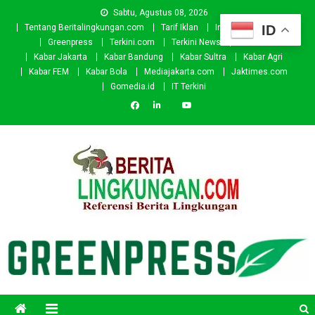
Skip
Sabtu, Agustus 08, 2026
to
ID
Tentang Beritalingkungan.com
Tarif Iklan
Investor
Donasi
content
Greenpress
Terkini.com
Terkini News
Kabar.id
Kabar Jakarta
Kabar Bandung
Kabar Sultra
Kabar Agri
Kabar FEM
Kabar Bola
Mediajakarta.com
Jaktimes.com
Gomedia.id
IT Terkini
Beritalingkungan.com
Situs Berita Lingkungan Indonesia