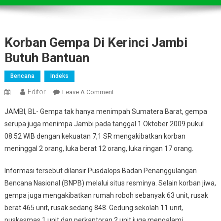
Korban Gempa Di Kerinci Jambi
Butuh Bantuan
Bencana
Indeks
Editor
On
Leave A Comment
Korban
JAMBI, BL- Gempa tak hanya menimpah Sumatera Barat, gempa
Gempa
serupa juga menimpa Jambi pada tanggal 1 Oktober 2009 pukul
Di
08.52 WIB dengan kekuatan 7,1 SR mengakibatkan korban
Kerinci
meninggal 2 orang, luka berat 12 orang, luka ringan 17 orang.
Jambi
Butuh
Informasi tersebut dilansir Pusdalops Badan Penanggulangan
Bantuan
Bencana Nasional (BNPB) melalui situs resminya. Selain korban jiwa,
gempa juga mengakibatkan rumah roboh sebanyak 63 unit, rusak
berat 465 unit, rusak sedang 848. Gedung sekolah 11 unit,
puskesmas 1 unit dan perkantoran 2 unit juga mengalami