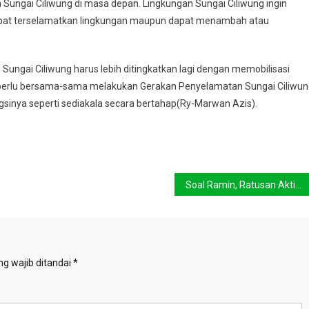
ungai Ciliwung di masa depan. Lingkungan Sungai Ciliwung ingin
dapat terselamatkan lingkungan maupun dapat menambah atau
ngai Ciliwung harus lebih ditingkatkan lagi dengan memobilisasi
t perlu bersama-sama melakukan Gerakan Penyelamatan Sungai Ciliwu
sinya seperti sediakala secara bertahap(Ry-Marwan Azis).
Soal Ramin, Ratusan Aktivis Lingkungan Serbu Kemenhut
g wajib ditandai
*