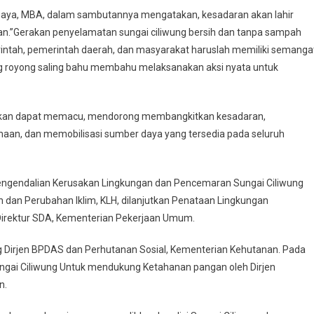
buaya, MBA, dalam sambutannya mengatakan, kesadaran akan lahir
an.”Gerakan penyelamatan sungai ciliwung bersih dan tanpa sampah
rintah, pemerintah daerah, dan masyarakat haruslah memiliki semanga
 royong saling bahu membahu melaksanakan aksi nyata untuk
rapkan dapat memacu, mendorong membangkitkan kesadaran,
n, dan memobilisasi sumber daya yang tersedia pada seluruh
Pengendalian Kerusakan Lingkungan dan Pencemaran Sungai Ciliwung
n dan Perubahan Iklim, KLH, dilanjutkan Penataan Lingkungan
Direktur SDA, Kementerian Pekerjaan Umum.
wung Dirjen BPDAS dan Perhutanan Sosial, Kementerian Kehutanan. Pada
ungai Ciliwung Untuk mendukung Ketahanan pangan oleh Dirjen
n.