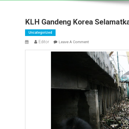
KLH Gandeng Korea Selamatkan
Uncategorized
Editor
On
Leave A Comment
KLH
Gandeng
Korea
Selamatkan
Kali
Ciliwung