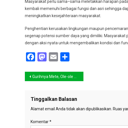
Masyarakat perlu sama–sama meletakkan harapan pada S
kembali memenuhi berbagai fungsi dan asri sehingga 
meningkatkan kesejahteraan masyarakat.
Penghentian kerusakan lingkungan maupun pencemaran Su
segenap potensi sumber daya yang dimiliki. Masyaraka
dengan aksi nyata untuk mengembalikan kondisi dan fung
Facebook
Mastodon
Email
Share
Navigasi
Gurihnya Mete, Ole-ole dari Kendari
pos
Tinggalkan Balasan
Alamat email Anda tidak akan dipublikasikan.
Ruas yan
Komentar
*