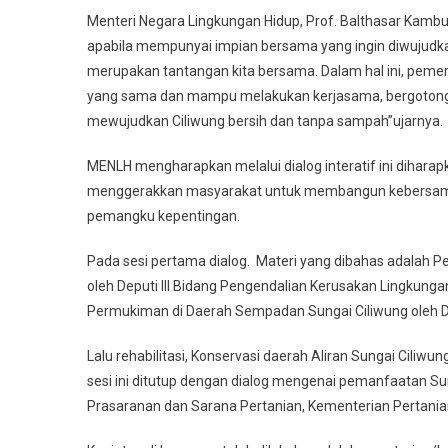
Menteri Negara Lingkungan Hidup, Prof. Balthasar Kam
apabila mempunyai impian bersama yang ingin diwujudk
merupakan tantangan kita bersama. Dalam hal ini, peme
yang sama dan mampu melakukan kerjasama, bergotong
mewujudkan Ciliwung bersih dan tanpa sampah”ujarnya.
MENLH mengharapkan melalui dialog interatif ini diha
menggerakkan masyarakat untuk membangun kebersamaa
pemangku kepentingan.
Pada sesi pertama dialog. Materi yang dibahas adalah 
oleh Deputi III Bidang Pengendalian Kerusakan Lingkunga
Permukiman di Daerah Sempadan Sungai Ciliwung oleh 
Lalu rehabilitasi, Konservasi daerah Aliran Sungai Cili
sesi ini ditutup dengan dialog mengenai pemanfaatan S
Prasaranan dan Sarana Pertanian, Kementerian Pertania