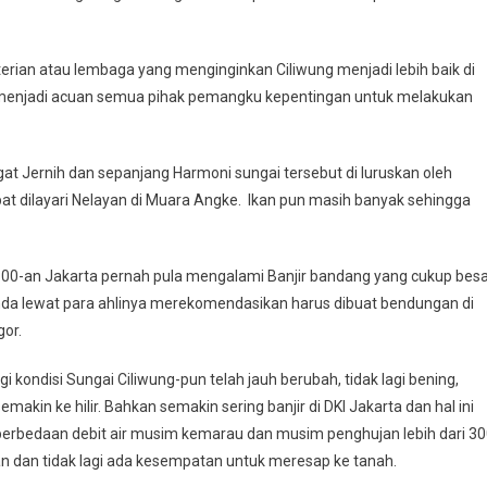
erian atau lembaga yang menginginkan Ciliwung menjadi lebih baik di
enjadi acuan semua pihak pemangku kepentingan untuk melakukan
at Jernih dan sepanjang Harmoni sungai tersebut di luruskan oleh
t dilayari Nelayan di Muara Angke. Ikan pun masih banyak sehingga
1800-an Jakarta pernah pula mengalami Banjir bandang yang cukup bes
anda lewat para ahlinya merekomendasikan harus dibuat bendungan di
or.
 kondisi Sungai Ciliwung-pun telah jauh berubah, tidak lagi bening,
kin ke hilir. Bahkan semakin sering banjir di DKI Jakarta dan hal ini
erbedaan debit air musim kemarau dan musim penghujan lebih dari 3
aan dan tidak lagi ada kesempatan untuk meresap ke tanah.