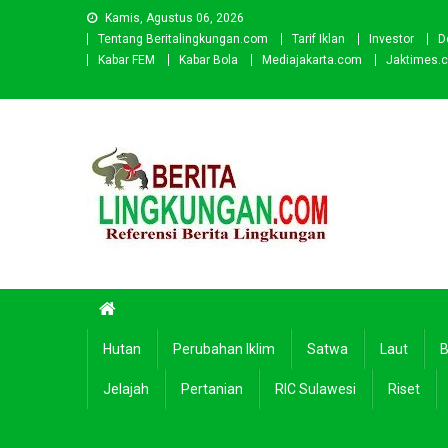
Skip
Kamis, Agustus 06, 2026
to
Tentang Beritalingkungan.com
Tarif Iklan
Investor
D
content
Kabar FEM
Kabar Bola
Mediajakarta.com
Jaktimes.
Beritalingkungan.com
Situs Berita Lingkungan Indonesia
Hutan
Perubahan Iklim
Satwa
Laut
B
Jelajah
Pertanian
RIC Sulawesi
Riset