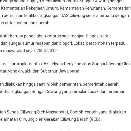
/lembaga sebagai upaya memulihkan kondisi Sungai Ciliwung dengan
Kementerian Pekerjaan Umum, Kementerian Kehutanan, Kementerian
n pemulihan kualitas lingkungan DAS Ciliwung secara terpadu dengan
an antar sector dan daerah.
 hilir berupa pengolahan kotoran sapi menjadi biogas, septic
n sungai, sumur resapan dan biopori. Lokasi percontohan terpadu
a masyarakat sejak 2006-2012.
trategi dan implementasi Aksi Nyata Penyelamatan Sungai Ciliwung Oleh
tau yang diwakili dan Gubernur Jawa barat.
h dilakukan hingga saat ini oleh pemerintah, pemerintah daerah,
disi lingkungan Sungai Ciliwung yang semakin rusak dan tercemar
matan Sungai Ciliwung Oleh Masyarakat, Contoh-contoh yang dilakukan
amatan Ciliwung oleh Gerakan Ciliwung Bersih (GCB).