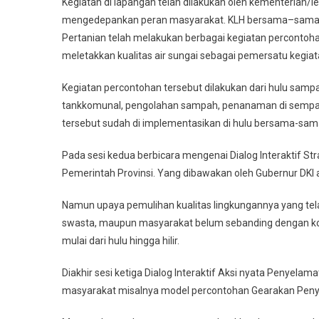
Kegiatan di lapangan telah dilakukan oleh kementerian
mengedepankan peran masyarakat. KLH bersama–sama 
Pertanian telah melakukan berbagai kegiatan percontoha
meletakkan kualitas air sungai sebagai pemersatu kegiat
Kegiatan percontohan tersebut dilakukan dari hulu sampai
tankkomunal, pengolahan sampah, penanaman di sempada
tersebut sudah di implementasikan di hulu bersama-sam
Pada sesi kedua berbicara mengenai Dialog Interaktif S
Pemerintah Provinsi. Yang dibawakan oleh Gubernur DKI a
Namun upaya pemulihan kualitas lingkungannya yang tela
swasta, maupun masyarakat belum sebanding dengan kon
mulai dari hulu hingga hilir.
Diakhir sesi ketiga Dialog Interaktif Aksi nyata Penyela
masyarakat misalnya model percontohan Gearakan Penyel