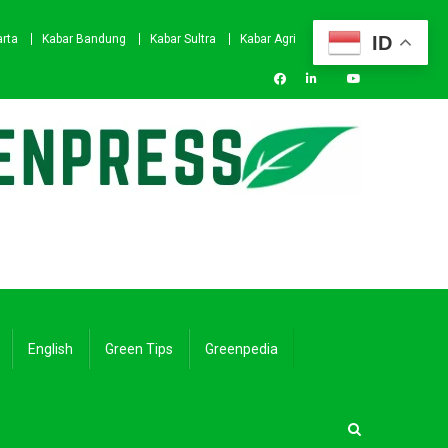
ID
arta
Kabar Bandung
Kabar Sultra
Kabar Agri
English
Green Tips
Greenpedia