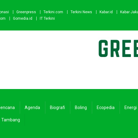
onasi
Greenpress
Terkini.com
Terkini News
Kabar.id
Kabar Jak
com
Gomedia.id
IT Terkini
encana
Agenda
Biografi
Boling
Ecopedia
Energi
Tambang