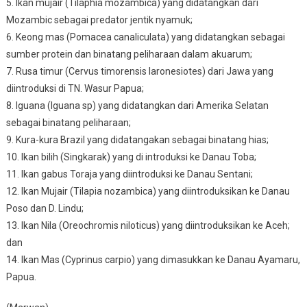
5.
Ikan mujair (Tilaphia mozambica) yang didatangkan dari
Mozambic sebagai predator jentik nyamuk;
6.
Keong mas (Pomacea canaliculata) yang didatangkan sebagai
sumber protein dan binatang peliharaan dalam akuarum;
7.
Rusa timur (Cervus timorensis laronesiotes) dari Jawa yang
diintroduksi di TN. Wasur Papua;
8.
Iguana (Iguana sp) yang didatangkan dari Amerika Selatan
sebagai binatang peliharaan;
9.
Kura-kura Brazil yang didatangakan sebagai binatang hias;
10.
Ikan bilih (Singkarak) yang di introduksi ke Danau Toba;
11.
Ikan gabus Toraja yang diintroduksi ke Danau Sentani;
12.
Ikan Mujair (Tilapia nozambica) yang diintroduksikan ke Danau
Poso dan D. Lindu;
13.
Ikan Nila (Oreochromis niloticus) yang diintroduksikan ke Aceh;
dan
14.
Ikan Mas (Cyprinus carpio) yang dimasukkan ke Danau Ayamaru,
Papua.