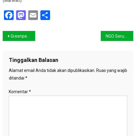
(Marwan).
Facebook
Mastodon
Email
Share
Navigasi
Greenpeace: 33 Merchandise Piala Dunia Mengandung Toksik
NGO Serukan Penyelamatan Hutan Indonesia dan Iklim Global
pos
Tinggalkan Balasan
Alamat email Anda tidak akan dipublikasikan.
Ruas yang wajib
ditandai
*
Komentar
*