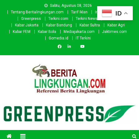
Skip
Sabtu, Agustus 08, 2026
to
ID
Tentang Beritalingkungan.com
Tarif Iklan
Investor
Donasi
content
Greenpress
Terkini.com
Terkini News
Kabar.id
Kabar Jakarta
Kabar Bandung
Kabar Sultra
Kabar Agri
Kabar FEM
Kabar Bola
Mediajakarta.com
Jaktimes.com
Gomedia.id
IT Terkini
Beritalingkungan.com
Situs Berita Lingkungan Indonesia