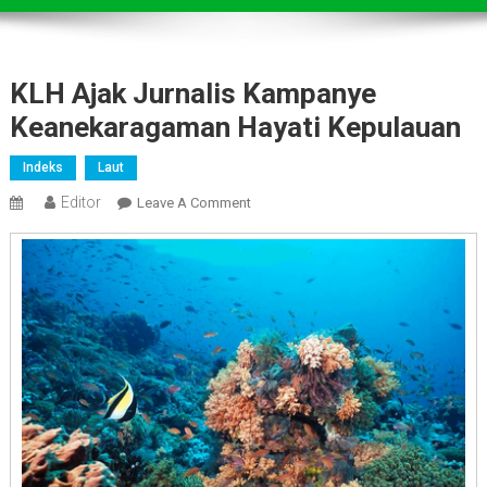
KLH Ajak Jurnalis Kampanye
Keanekaragaman Hayati Kepulauan
Indeks
Laut
Editor
On
Leave A Comment
KLH
Ajak
Jurnalis
Kampanye
Keanekaragaman
Hayati
Kepulauan