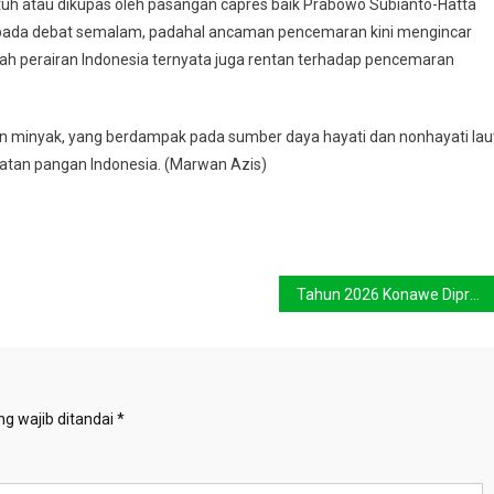
ntuh atau dikupas oleh pasangan capres baik Prabowo Subianto-Hatta
 pada debat semalam, padahal ancaman pencemaran kini mengincar
yah perairan Indonesia ternyata juga rentan terhadap pencemaran
an minyak, yang berdampak pada sumber daya hayati dan nonhayati lau
atan pangan Indonesia. (Marwan Azis)
Tahun 2026 Konawe Diprediksi Krisis Air
g wajib ditandai
*