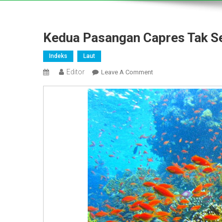
Kedua Pasangan Capres Tak Se
Indeks
Laut
Editor
On
Leave A Comment
Kedua
Pasangan
Capres
Tak
Sentuh
Isu
Kelautan