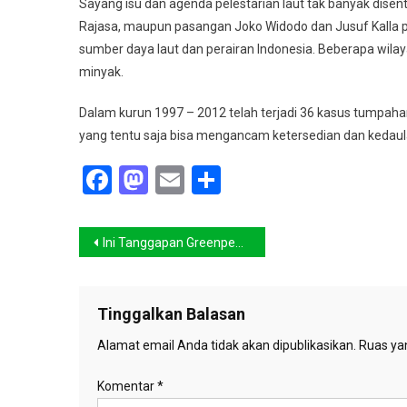
Sayang isu dan agenda pelestarian laut tak banyak dise
Rajasa, maupun pasangan Joko Widodo dan Jusuf Kalla
sumber daya laut dan perairan Indonesia. Beberapa wila
minyak.
Dalam kurun 1997 – 2012 telah terjadi 36 kasus tumpah
yang tentu saja bisa mengancam ketersedian dan kedaul
Facebook
Mastodon
Email
Share
Navigasi
Ini Tanggapan Greenpeace Debat Capres Sektor Kehutanan
pos
Tinggalkan Balasan
Alamat email Anda tidak akan dipublikasikan.
Ruas yan
Komentar
*