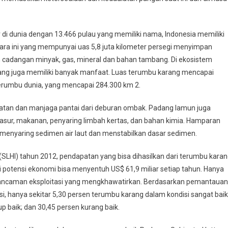
di dunia dengan 13.466 pulau yang memiliki nama, Indonesia memiliki
ara ini yang mempunyai uas 5,8 juta kilometer persegi menyimpan
n cadangan minyak, gas, mineral dan bahan tambang. Di ekosistem
ang juga memiliki banyak manfaat. Luas terumbu karang mencapai
 terumbu dunia, yang mencapai 284.300 km 2.
tan dan manjaga pantai dari deburan ombak. Padang lamun juga
kasur, makanan, penyaring limbah kertas, dan bahan kimia. Hamparan
nyaring sedimen air laut dan menstabilkan dasar sedimen.
(SLHI) tahun 2012, pendapatan yang bisa dihasilkan dari terumbu kara
lai potensi ekonomi bisa menyentuh US$ 61,9 miliar setiap tahun. Hanya
an ancaman eksploitasi yang mengkhawatirkan. Berdasarkan pemantauan
asi, hanya sekitar 5,30 persen terumbu karang dalam kondisi sangat baik
p baik; dan 30,45 persen kurang baik.