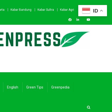
ID
arta
Kabar Bandung
Kabar Sultra
Kabar Agri
English
Green Tips
Greenpedia