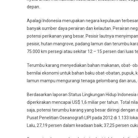
depan.
Apalagi Indonesia merupakan negara kepulauan terbesar 
banyak sumber daya perairan dan kelautan. Perairan neg
potensi perikanan yang besar. Pesisir lautnya menyimpa
pesisir, hutan mangrove, padang lamun dan terumbu kar
75.000 km persegi atau sekitar 12 – 15 persen dari luas
Terumbu karang menyediakan bahan makanan, obat- oba
bernilai ekonomi untuk bahan baku obat-obatan, pupuk, 
lamun mampu mengurangi tenaga gelombang dan arus, me
Berdasarkan laporan Status Lingkungan Hidup Indonesia 
diperkirakan mencapai US$ 1,6 miliar per tahun. Total ni
saja, potensi terumbu karang yang besar diiringi deng
Pusat Penelitian Oseanografi LIPI pada 2012 di 1.133 lok
Lalu, 27,19 persen dalam keadaan baik; 37,25 persen cuku