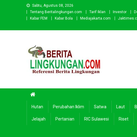
Skip
Sabtu, Agustus 08, 2026
to
Tentang Beritalingkungan.com
Tarif Iklan
Investor
D
content
Kabar FEM
Kabar Bola
Mediajakarta.com
Jaktimes.
Beritalingkungan.com
Situs Berita Lingkungan Indonesia
Hutan
Perubahan Iklim
Satwa
Laut
B
Jelajah
Pertanian
RIC Sulawesi
Riset