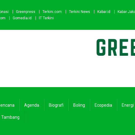
onasi
Greenpress
Terkini.com
Terkini News
Kabar.id
Kabar Jak
com
Gomedia.id
IT Terkini
encana
Agenda
Biografi
Boling
Ecopedia
Energi
Tambang