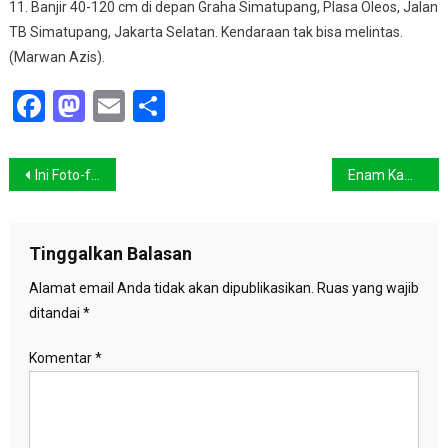
11. Banjir 40-120 cm di depan Graha Simatupang, Plasa Oleos, Jalan
TB Simatupang, Jakarta Selatan. Kendaraan tak bisa melintas.
(Marwan Azis).
Facebook
Mastodon
Email
Share
Navigasi
Ini Foto-foto Cuaca Ekstrim Yang Melanda Amerika Serikat
Enam Kawasan Ibukota Bisa Dilewati Meski Banjir
pos
Tinggalkan Balasan
Alamat email Anda tidak akan dipublikasikan.
Ruas yang wajib
ditandai
*
Komentar
*