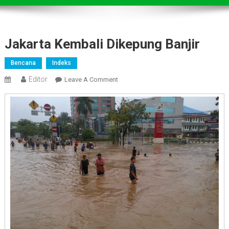
Jakarta Kembali Dikepung Banjir
Bencana
Indeks
Editor
On
Leave A Comment
Jakarta
Kembali
Dikepung
Banjir