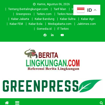
Skip
Kamis, Agustus 06, 2026
to
ID
Tentang Beritalingkungan.com
Tarif Iklan
Investor
Donasi
content
Greenpress
Terkini.com
Terkini News
Kabar.id
Kabar Jakarta
Kabar Bandung
Kabar Sultra
Kabar Agri
Kabar FEM
Kabar Bola
Mediajakarta.com
Jaktimes.com
Gomedia.id
IT Terkini
Beritalingkungan.com
Situs Berita Lingkungan Indonesia