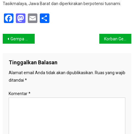
Tasikmalaya, Jawa Barat dan diperkirakan berpotensi tusnami.
Facebook
Mastodon
Email
Share
Navigasi
Gempa Berpotensi Tsunami, Warga Diminta Waspada
Korban Gempa Bertambah Jadi 57 Orang
pos
Tinggalkan Balasan
Alamat email Anda tidak akan dipublikasikan.
Ruas yang wajib
ditandai
*
Komentar
*