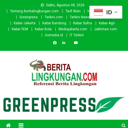
Skip
Sabtu, Agustus 08, 2026
to
ID
Tentang Beritalingkungan.com
Tarif Iklan
Investor
Donasi
content
Greenpress
Terkini.com
Terkini News
Kabar.id
Kabar Jakarta
Kabar Bandung
Kabar Sultra
Kabar Agri
Kabar FEM
Kabar Bola
Mediajakarta.com
Jaktimes.com
Gomedia.id
IT Terkini
Beritalingkungan.com
Situs Berita Lingkungan Indonesia