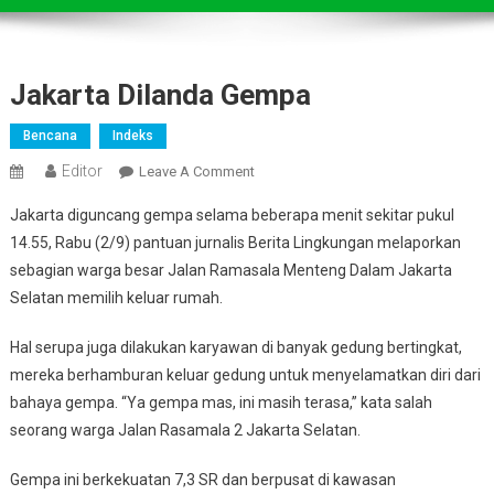
Jakarta Dilanda Gempa
Bencana
Indeks
Editor
On
Leave A Comment
Jakarta
Jakarta diguncang gempa selama beberapa menit sekitar pukul
Dilanda
14.55, Rabu (2/9) pantuan jurnalis Berita Lingkungan melaporkan
Gempa
sebagian warga besar Jalan Ramasala Menteng Dalam Jakarta
Selatan memilih keluar rumah.
Hal serupa juga dilakukan karyawan di banyak gedung bertingkat,
mereka berhamburan keluar gedung untuk menyelamatkan diri dari
bahaya gempa. “Ya gempa mas, ini masih terasa,” kata salah
seorang warga Jalan Rasamala 2 Jakarta Selatan.
Gempa ini berkekuatan 7,3 SR dan berpusat di kawasan