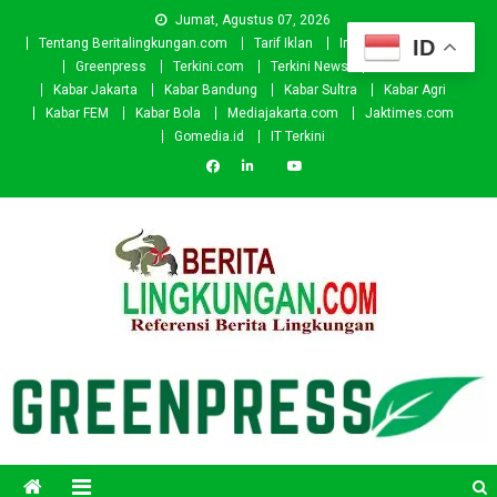
Skip
Jumat, Agustus 07, 2026
to
ID
Tentang Beritalingkungan.com
Tarif Iklan
Investor
Donasi
content
Greenpress
Terkini.com
Terkini News
Kabar.id
Kabar Jakarta
Kabar Bandung
Kabar Sultra
Kabar Agri
Kabar FEM
Kabar Bola
Mediajakarta.com
Jaktimes.com
Gomedia.id
IT Terkini
Beritalingkungan.com
Situs Berita Lingkungan Indonesia