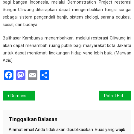
bagi bangsa Indonesia, melalui Demonstration Project restorasi
Sungai Ciliwung diharapkan dapat mengembalikan fungsi sungai
sebagai sistem pengendali banjir, sistem ekologi, sarana edukasi,
sosial, dan budaya.
Balthasar Kambuaya menambahkan, melalui restorasi Ciliwung ini
akan dapat menambah ruang publik bagi masyarakat kota Jakarta
untuk dapat menikmati lingkungan hidup yang lebih baik. (Marwan
Azis).
Facebook
Mastodon
Email
Share
Navigasi
Demonstrasi Damai di Pusat Doha
Potret Hidup Warga Citarum Difilmkan
pos
Tinggalkan Balasan
Alamat email Anda tidak akan dipublikasikan.
Ruas yang wajib