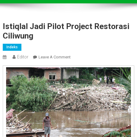
Istiqlal Jadi Pilot Project Restorasi
Ciliwung
Indeks
Editor
On
Leave A Comment
Istiqlal
Jadi
Pilot
Project
Restorasi
Ciliwung