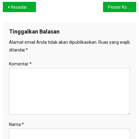
Navigasi
Kesadaran Akan Pembangunan Hijau Makin Membaik
Pesisir Konsel, Kaya Hasil Alam Sayang Terisolir
pos
Tinggalkan Balasan
Alamat email Anda tidak akan dipublikasikan.
Ruas yang wajib
ditandai
*
Komentar
*
Nama
*