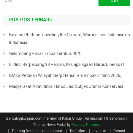
untuk:
POS-POS TERBARU
Beyond Rhetoric: Unveiling the Climate, Women, and Tokenism in
Indonesia
Gelombang Panas Eropa Tembus 40°C
El Nino Berpeluang 98 Persen, Kesiapsiagaan Harus Diperkuat
BMKG Petakan Wilayah Berpotensi Terdampak El Nino 2026,
Masyarakat Adat Dinilai Harus Jadi Subjek Utama Konservasi
Beritalingkungan.com member of Kabar Group | Terkini.com | Greenpress
|
Theme: News Portal by
Mystery Themes
.
Tentang Beritalingkungan.com
Tarif Iklan
Investor
Donasi