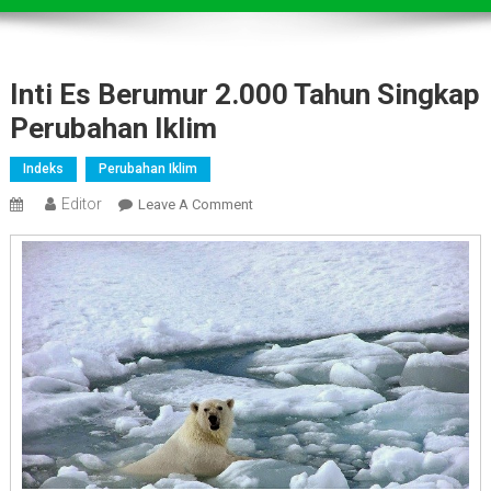
Inti Es Berumur 2.000 Tahun Singkap
Perubahan Iklim
Indeks
Perubahan Iklim
Editor
On
Leave A Comment
Inti
Es
Berumur
2.000
Tahun
Singkap
Perubahan
Iklim