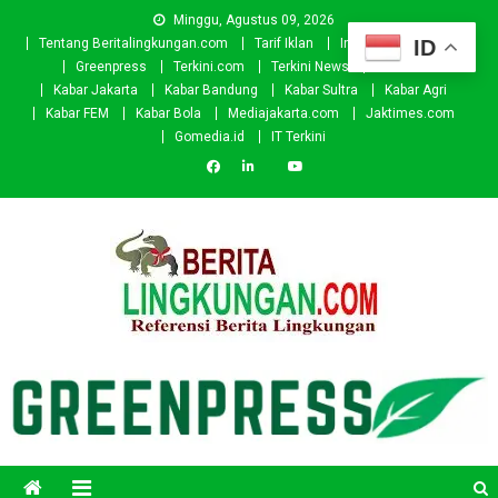
Skip
Minggu, Agustus 09, 2026
to
ID
Tentang Beritalingkungan.com
Tarif Iklan
Investor
Donasi
content
Greenpress
Terkini.com
Terkini News
Kabar.id
Kabar Jakarta
Kabar Bandung
Kabar Sultra
Kabar Agri
Kabar FEM
Kabar Bola
Mediajakarta.com
Jaktimes.com
Gomedia.id
IT Terkini
Beritalingkungan.com
Situs Berita Lingkungan Indonesia