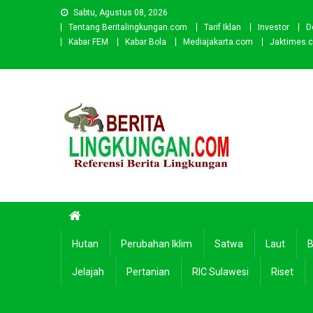
Skip
Sabtu, Agustus 08, 2026
to
Tentang Beritalingkungan.com
Tarif Iklan
Investor
D
content
Kabar FEM
Kabar Bola
Mediajakarta.com
Jaktimes.
Beritalingkungan.com
Situs Berita Lingkungan Indonesia
Hutan
Perubahan Iklim
Satwa
Laut
B
Jelajah
Pertanian
RIC Sulawesi
Riset