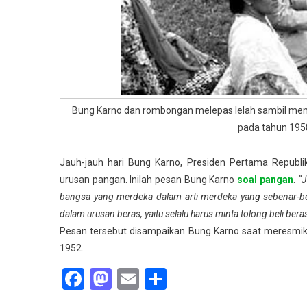
Bung Karno dan rombongan melepas lelah sambil mem
pada tahun 195
Jauh-jauh hari Bung Karno, Presiden Pertama Republi
urusan pangan. Inilah pesan Bung Karno
soal pangan
.
“J
bangsa yang merdeka dalam arti merdeka yang sebenar-bena
dalam urusan beras, yaitu selalu harus minta tolong beli be
Pesan tersebut disampaikan Bung Karno saat meresmika
1952.
Facebook
Mastodon
Email
Share