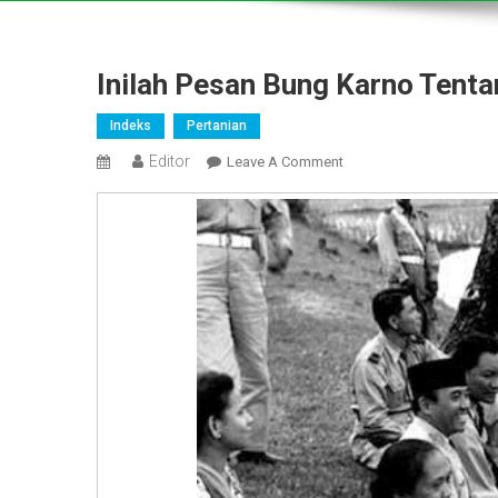
Inilah Pesan Bung Karno Tent
Indeks
Pertanian
Editor
On
Leave A Comment
Inilah
Pesan
Bung
Karno
Tentang
Kedaulatan
Pangan