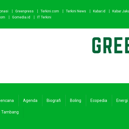
onasi
Greenpress
Terkini.com
Terkini News
Kabar.id
Kabar Jak
com
Gomedia.id
IT Terkini
encana
Agenda
Biografi
Boling
Ecopedia
Energi
Tambang