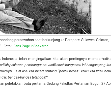
andang persawahan saat berkunjung ke Parepare, Sulawesi Selatan,
8. Foto :
Fans Page Ir Soekarno
.
k Indonesia telah mengingatkan kita akan pentingnya memperhatik
adilah pahlawan pembangunan! Jadikanlah bangsamu ini bangsa yang kua
rnya! Buat apa kita bicara tentang “politik bebas” kalau kita tidak beb
ras dari bangsa-bangsa tetangga?”
n peletakkan batu pertama Gedung Fakultas Pertanian Bogor, 27 Apr