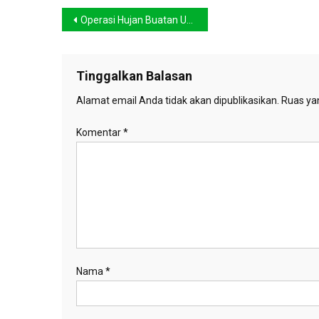
Navigasi
Operasi Hujan Buatan Untuk Atasi Kabut Asap
pos
Tinggalkan Balasan
Alamat email Anda tidak akan dipublikasikan.
Ruas yan
Komentar
*
Nama
*