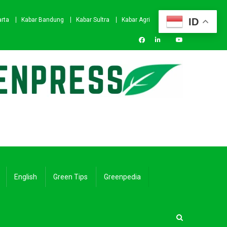
ID
arta
Kabar Bandung
Kabar Sultra
Kabar Agri
English
Green Tips
Greenpedia