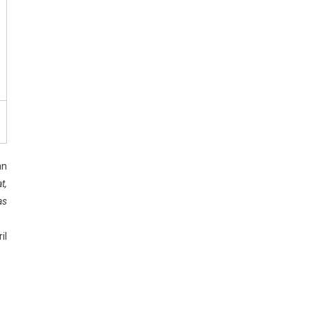
an
t,
as
il