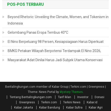
POS-POS TERBARU
Beyond Rhetoric: Unveiling the Climate, Women, and Tokenism in
Indonesia
Gelombang Panas Eropa Tembus 40°C
El Nino Berpeluang 98 Persen, Kesiapsiagaan Harus Diperkuat
BMKG Petakan Wilayah Berpotensi Terdampak El Nino 2026,
Masyarakat Adat Dinilai Harus Jadi Subjek Utama Konservasi
Beritalingkungan.com member of Kabar Group | Terkini.com | Greenpress
|
Theme: News Portal by
Mystery Themes
.
Tentang Beritalingkungan.com
Tarif Iklan
Investor
Donasi
Greenpress
Terkini.com
Terkini News
Kabar.id
Kabar Jakarta
Kabar Bandung
Kabar Sultra
Kabar Agri