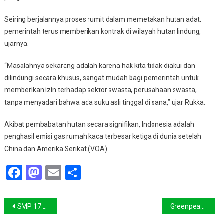
Seiring berjalannya proses rumit dalam memetakan hutan adat,
pemerintah terus memberikan kontrak di wilayah hutan lindung,
ujarnya.
“Masalahnya sekarang adalah karena hak kita tidak diakui dan
dilindungi secara khusus, sangat mudah bagi pemerintah untuk
memberikan izin terhadap sektor swasta, perusahaan swasta,
tanpa menyadari bahwa ada suku asli tinggal di sana,” ujar Rukka.
Akibat pembabatan hutan secara signifikan, Indonesia adalah
penghasil emisi gas rumah kaca terbesar ketiga di dunia setelah
China dan Amerika Serikat.(VOA).
Facebook
Mastodon
Email
Share
Navigasi
SMP 17 Kendari Optimis Raih Adiwiyata Mandiri
Greenpeace : Indonesia Butuh Capres Pro Lingkungan