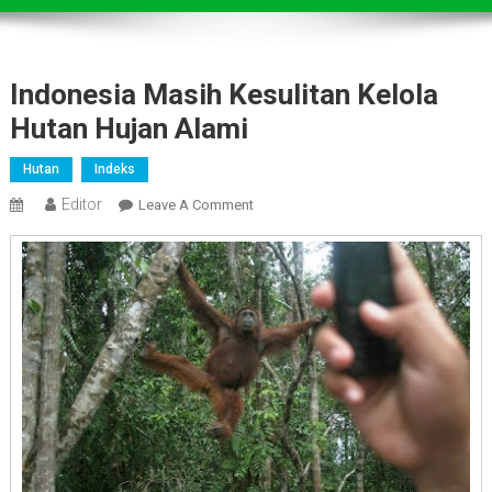
Indonesia Masih Kesulitan Kelola
Hutan Hujan Alami
Hutan
Indeks
Editor
On
Leave A Comment
Indonesia
Masih
Kesulitan
Kelola
Hutan
Hujan
Alami