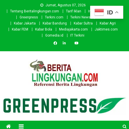
Skip
Jumat, Agustus 07, 2026
to
ID
Tentang Beritalingkungan.com
Tarif Iklan
Investor
Donasi
content
Greenpress
Terkini.com
Terkini News
Kabar.id
Kabar Jakarta
Kabar Bandung
Kabar Sultra
Kabar Agri
Kabar FEM
Kabar Bola
Mediajakarta.com
Jaktimes.com
Gomedia.id
IT Terkini
Beritalingkungan.com
Situs Berita Lingkungan Indonesia