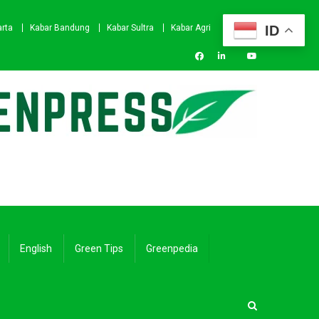
ID
arta
Kabar Bandung
Kabar Sultra
Kabar Agri
English
Green Tips
Greenpedia