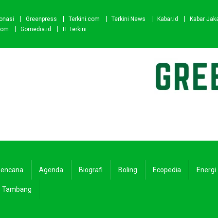
onasi
Greenpress
Terkini.com
Terkini News
Kabar.id
Kabar Jak
com
Gomedia.id
IT Terkini
encana
Agenda
Biografi
Boling
Ecopedia
Energi
Tambang