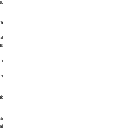
a,
ya
al
us
an
ih
uk
di
al