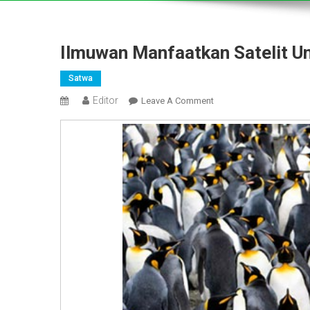
Ilmuwan Manfaatkan Satelit U
Satwa
Editor
On
Leave A Comment
Ilmuwan
Manfaatkan
Satelit
Untuk
Hitung
Penguin