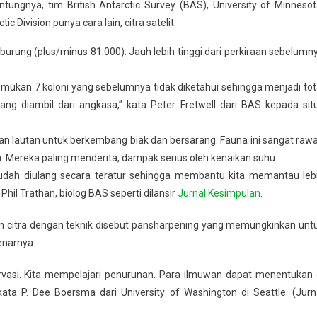
ntungnya, tim British Antarctic Survey (BAS), University of Minnesot
c Division punya cara lain, citra satelit.
burung (plus/minus 81.000). Jauh lebih tinggi dari perkiraan sebelumn
emukan 7 koloni yang sebelumnya tidak diketahui sehingga menjadi tot
ang diambil dari angkasa,” kata Peter Fretwell dari BAS kepada sit
n lautan untuk berkembang biak dan bersarang. Fauna ini sangat raw
. Mereka paling menderita, dampak serius oleh kenaikan suhu.
dah diulang secara teratur sehingga membantu kita memantau leb
hil Trathan, biolog BAS seperti dilansir
Jurnal Kesimpulan
.
 citra dengan teknik disebut pansharpening yang memungkinkan unt
enarnya.
rvasi. Kita mempelajari penurunan. Para ilmuwan dapat menentukan 
ta P. Dee Boersma dari University of Washington di Seattle. (Jurn