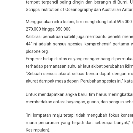
tempat terpencil paling dingin dan berangin di Bumi. U
Scripps Institution of Oceanography dan Australian Antarcti
Menggunakan citra koloni, tim menghitung total 595.000 
270.000 hingga 350.000.
Kalibrasi pencitraan satelit juga membantu peneliti men
44.”Ini adalah sensus spesies komprehensif pertama y
plosone.org.
Emperor hidup di atas es yang mengambang di permukaa
terhadap pemanasan suhu air laut akibat perubahan iklim
“Sebuah sensus akurat seluas benua dapat dengan mu
akurat dampak masa depan. Perubahan spesies ini,” kata P
Untuk mendapatkan angka baru, tim harus meningkatkan
membedakan antara bayangan, guano, dan penguin seb
“Ini lompatan maju tetapi tidak mengubah fokus konse
mana penurunan yang terjadi dan seberapa banyak,” ka
Kesimpulan).