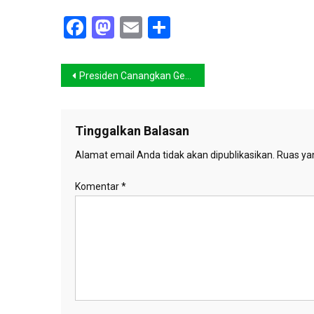
Facebook
Mastodon
Email
Share
Navigasi
Presiden Canangkan Gerakan Penghematan Energi
pos
Tinggalkan Balasan
Alamat email Anda tidak akan dipublikasikan.
Ruas yan
Komentar
*