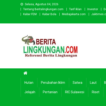
Skip
Selasa, Agustus 04, 2026
to
Tentang Beritalingkungan.com
Tarif Iklan
Investor
D
content
Kabar FEM
Kabar Bola
Mediajakarta.com
Jaktimes.
Beritalingkungan.com
Situs Berita Lingkungan Indonesia
Hutan
Perubahan Iklim
Satwa
Laut
B
Jelajah
Pertanian
RIC Sulawesi
Riset