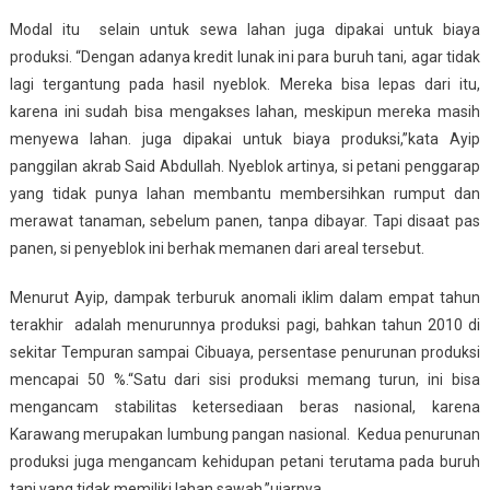
Modal itu selain untuk sewa lahan juga dipakai untuk biaya
produksi. “Dengan adanya kredit lunak ini para buruh tani, agar tidak
lagi tergantung pada hasil nyeblok. Mereka bisa lepas dari itu,
karena ini sudah bisa mengakses lahan, meskipun mereka masih
menyewa lahan. juga dipakai untuk biaya produksi,”kata Ayip
panggilan akrab Said Abdullah. Nyeblok artinya, si petani penggarap
yang tidak punya lahan membantu membersihkan rumput dan
merawat tanaman, sebelum panen, tanpa dibayar. Tapi disaat pas
panen, si penyeblok ini berhak memanen dari areal tersebut.
Menurut Ayip, dampak terburuk anomali iklim dalam empat tahun
terakhir adalah menurunnya produksi pagi, bahkan tahun 2010 di
sekitar Tempuran sampai Cibuaya, persentase penurunan produksi
mencapai 50 %.“Satu dari sisi produksi memang turun, ini bisa
mengancam stabilitas ketersediaan beras nasional, karena
Karawang merupakan lumbung pangan nasional. Kedua penurunan
produksi juga mengancam kehidupan petani terutama pada buruh
tani yang tidak memiliki lahan sawah,”ujarnya.