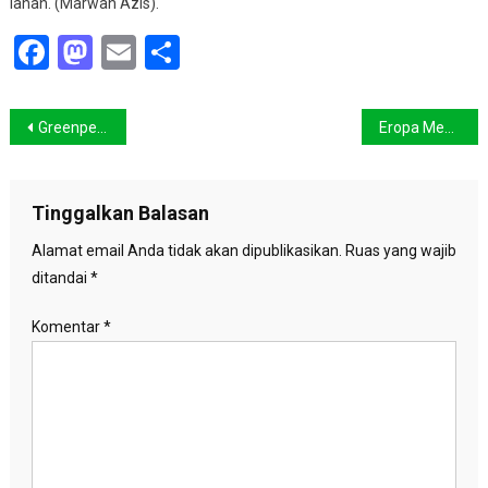
lahan. (Marwan Azis).
Facebook
Mastodon
Email
Share
Navigasi
Greenpeace Sambut Baik Komitmen SBY Terkait Penurunan Emisi
Eropa Membeku, 233 Orang Dilaporkan Tewas
pos
Tinggalkan Balasan
Alamat email Anda tidak akan dipublikasikan.
Ruas yang wajib
ditandai
*
Komentar
*