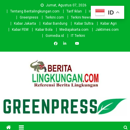
Skip
Jumat, Agustus 07, 2026
to
ID
Tentang Beritalingkungan.com
Tarif Iklan
Investor
Donasi
content
Greenpress
Terkini.com
Terkini News
Kabar.id
Kabar Jakarta
Kabar Bandung
Kabar Sultra
Kabar Agri
Kabar FEM
Kabar Bola
Mediajakarta.com
Jaktimes.com
Gomedia.id
IT Terkini
Beritalingkungan.com
Situs Berita Lingkungan Indonesia