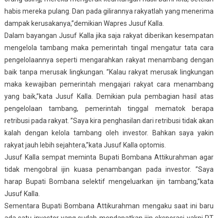
habis mereka pulang. Dan pada gilirannya rakyatlah yang menerima
dampak kerusakanya,”demikian Wapres Jusuf Kalla.
Dalam bayangan Jusuf Kalla jika saja rakyat diberikan kesempatan
mengelola tambang maka pemerintah tingal mengatur tata cara
pengelolaannya seperti mengarahkan rakyat menambang dengan
baik tanpa merusak lingkungan. ”Kalau rakyat merusak lingkungan
maka kewajiban pemerintah mengajari rakyat cara menambang
yang baik,”kata Jusuf Kalla. Demikian pula pembagian hasil atas
pengelolaan tambang, pemerintah tinggal mematok berapa
retribusi pada rakyat. ”Saya kira penghasilan dari retribusi tidak akan
kalah dengan kelola tambang oleh investor. Bahkan saya yakin
rakyat jauh lebih sejahtera,”kata Jusuf Kalla optomis.
Jusuf Kalla sempat meminta Bupati Bombana Attikurahman agar
tidak mengobral ijin kuasa penambangan pada investor. ”Saya
harap Bupati Bombana selektif mengeluarkan ijin tambang,”kata
Jusuf Kalla.
Sementara Bupati Bombana Attikurahman mengaku saat ini baru
ada satu investor yang sudah mendapatkan ijin eksporasi yakni PT