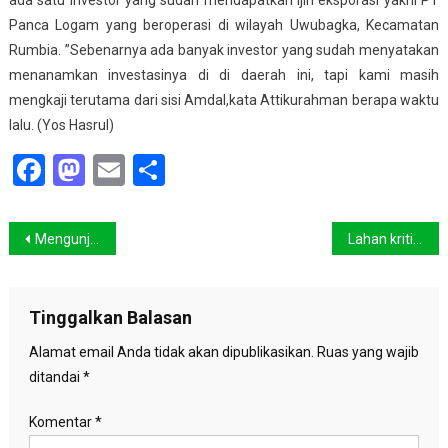
Panca Logam yang beroperasi di wilayah Uwubagka, Kecamatan
Rumbia. ”Sebenarnya ada banyak investor yang sudah menyatakan
menanamkan investasinya di di daerah ini, tapi kami masih
mengkaji terutama dari sisi Amdal,kata Attikurahman berapa waktu
lalu. (Yos Hasrul)
Facebook
Mastodon
Email
Share
Navigasi
Mengunjungi Kahyangan di Tanah Jawa
Lahan kritis Sulsel capai 682.784 hektar
pos
Tinggalkan Balasan
Alamat email Anda tidak akan dipublikasikan.
Ruas yang wajib
ditandai
*
Komentar
*