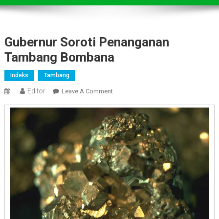
Gubernur Soroti Penanganan
Tambang Bombana
Indeks
Tambang
Editor
On
Leave A Comment
Gubernur
Soroti
Penanganan
Tambang
Bombana