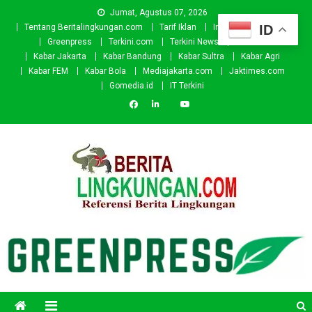
Skip
Jumat, Agustus 07, 2026
to
ID
Tentang Beritalingkungan.com
Tarif Iklan
Investor
Donasi
content
Greenpress
Terkini.com
Terkini News
Kabar.id
Kabar Jakarta
Kabar Bandung
Kabar Sultra
Kabar Agri
Kabar FEM
Kabar Bola
Mediajakarta.com
Jaktimes.com
Gomedia.id
IT Terkini
Beritalingkungan.com
Situs Berita Lingkungan Indonesia