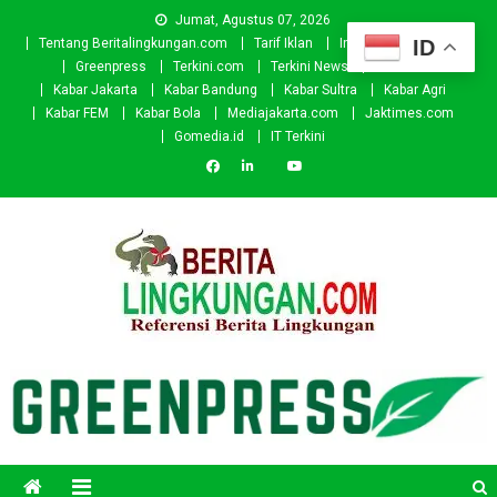
Skip
Jumat, Agustus 07, 2026
to
ID
Tentang Beritalingkungan.com
Tarif Iklan
Investor
Donasi
content
Greenpress
Terkini.com
Terkini News
Kabar.id
Kabar Jakarta
Kabar Bandung
Kabar Sultra
Kabar Agri
Kabar FEM
Kabar Bola
Mediajakarta.com
Jaktimes.com
Gomedia.id
IT Terkini
Beritalingkungan.com
Situs Berita Lingkungan Indonesia