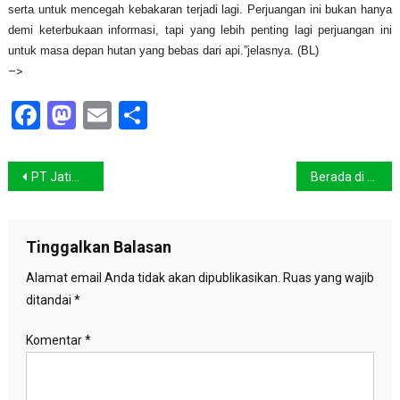
serta untuk mencegah kebakaran terjadi lagi. Perjuangan ini bukan hanya
demi keterbukaan informasi, tapi yang lebih penting lagi perjuangan ini
untuk masa depan hutan yang bebas dari api.”jelasnya. (BL)
–>
Facebook
Mastodon
Email
Share
Navigasi
PT Jatim Jaya Perkasa diputuskan bersalah atas kebakaran lahan di Riau
Berada di Kebun Binatang Terburuk, Scorpion Minta “Boy” dkk Dilepasliarkan
pos
Tinggalkan Balasan
Alamat email Anda tidak akan dipublikasikan.
Ruas yang wajib
ditandai
*
Komentar
*