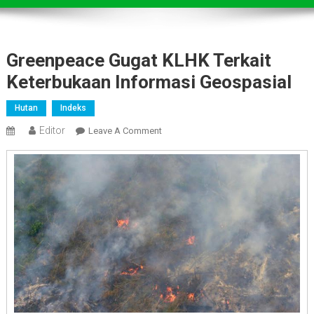
Greenpeace Gugat KLHK Terkait
Keterbukaan Informasi Geospasial
Hutan
Indeks
Editor
On
Leave A Comment
Greenpeace
Gugat
KLHK
Terkait
Keterbukaan
Informasi
Geospasial