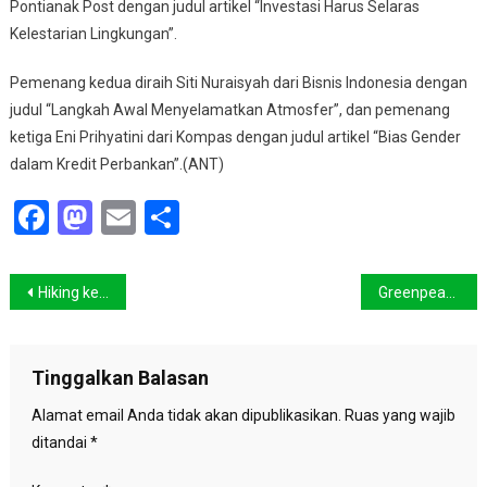
Pontianak Post dengan judul artikel “Investasi Harus Selaras
Kelestarian Lingkungan”.
Pemenang kedua diraih Siti Nuraisyah dari Bisnis Indonesia dengan
judul “Langkah Awal Menyelamatkan Atmosfer”, dan pemenang
ketiga Eni Prihyatini dari Kompas dengan judul artikel “Bias Gender
dalam Kredit Perbankan”.(ANT)
Facebook
Mastodon
Email
Share
Navigasi
Hiking ke Gunung Bawakaraeng
Greenpeace Ungkap Merek Fashion Berbahaya
pos
Tinggalkan Balasan
Alamat email Anda tidak akan dipublikasikan.
Ruas yang wajib
ditandai
*