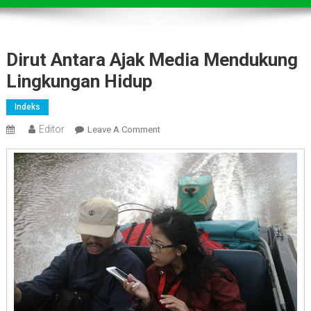
Dirut Antara Ajak Media Mendukung
Lingkungan Hidup
Indeks
Editor
On
Leave A Comment
Dirut
Antara
Ajak
Media
Mendukung
Lingkungan
Hidup