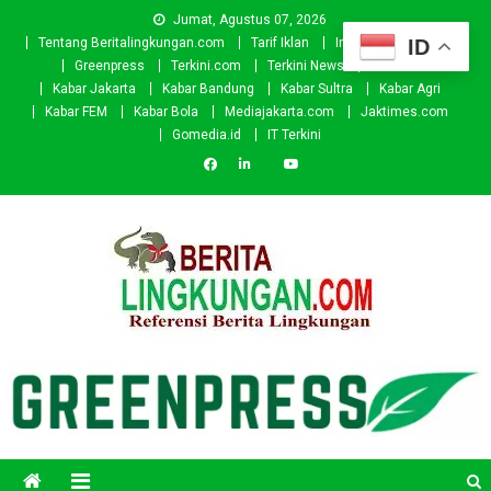
Skip
Jumat, Agustus 07, 2026
to
ID
Tentang Beritalingkungan.com
Tarif Iklan
Investor
Donasi
content
Greenpress
Terkini.com
Terkini News
Kabar.id
Kabar Jakarta
Kabar Bandung
Kabar Sultra
Kabar Agri
Kabar FEM
Kabar Bola
Mediajakarta.com
Jaktimes.com
Gomedia.id
IT Terkini
Beritalingkungan.com
Situs Berita Lingkungan Indonesia