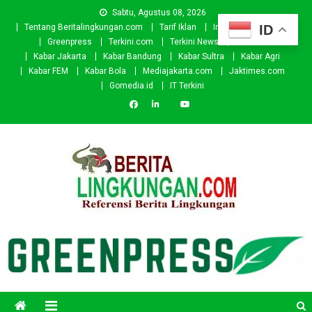
Skip
Sabtu, Agustus 08, 2026
to
ID
Tentang Beritalingkungan.com
Tarif Iklan
Investor
Donasi
content
Greenpress
Terkini.com
Terkini News
Kabar.id
Kabar Jakarta
Kabar Bandung
Kabar Sultra
Kabar Agri
Kabar FEM
Kabar Bola
Mediajakarta.com
Jaktimes.com
Gomedia.id
IT Terkini
Beritalingkungan.com
Situs Berita Lingkungan Indonesia