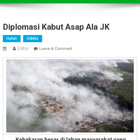
Diplomasi Kabut Asap Ala JK
Hutan
Indeks
Editor
On
Leave A Comment
Diplomasi
Kabut
Asap
Ala
JK
Kebakaran besar di lahan masyarakat yang