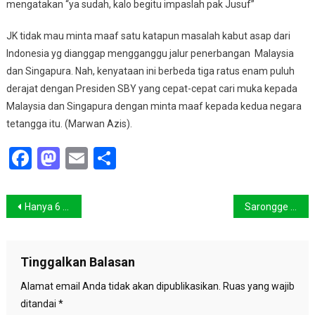
mengatakan “ya sudah, kalo begitu impaslah pak Jusuf”
JK tidak mau minta maaf satu katapun masalah kabut asap dari
Indonesia yg dianggap mengganggu jalur penerbangan Malaysia
dan Singapura. Nah, kenyataan ini berbeda tiga ratus enam puluh
derajat dengan Presiden SBY yang cepat-cepat cari muka kepada
Malaysia dan Singapura dengan minta maaf kepada kedua negara
tetangga itu. (Marwan Azis).
Facebook
Mastodon
Email
Share
Navigasi
Hanya 6 Titik Api Terdeksi Satelik NOAA
Sarongge Kini Bertransisi Jadi Kampung Wisata
pos
Tinggalkan Balasan
Alamat email Anda tidak akan dipublikasikan.
Ruas yang wajib
ditandai
*