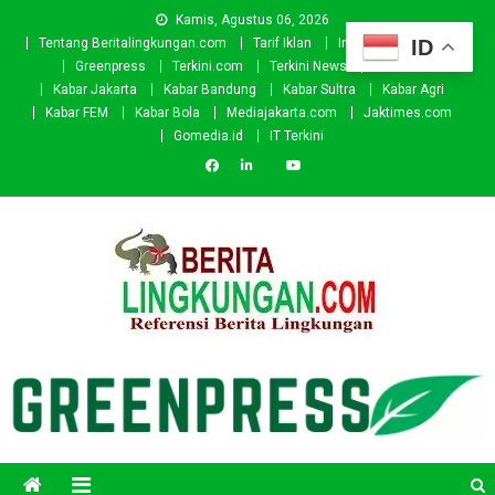
Skip
Kamis, Agustus 06, 2026
to
ID
Tentang Beritalingkungan.com
Tarif Iklan
Investor
Donasi
content
Greenpress
Terkini.com
Terkini News
Kabar.id
Kabar Jakarta
Kabar Bandung
Kabar Sultra
Kabar Agri
Kabar FEM
Kabar Bola
Mediajakarta.com
Jaktimes.com
Gomedia.id
IT Terkini
Beritalingkungan.com
Situs Berita Lingkungan Indonesia