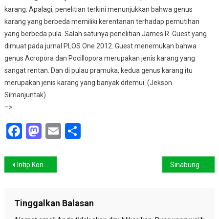
karang. Apalagi, penelitian terkini menunjukkan bahwa genus
karang yang berbeda memiliki kerentanan terhadap pemutihan
yang berbeda pula. Salah satunya penelitian James R. Guest yang
dimuat pada jurnal PLOS One 2012. Guest menemukan bahwa
genus Acropora dan Pocillopora merupakan jenis karang yang
sangat rentan. Dan di pulau pramuka, kedua genus karang itu
merupakan jenis karang yang banyak ditemui. (Jekson
Simanjuntak)
–>
Facebook
Mastodon
Email
Share
Navigasi
Intip Konservasi Laut Berbasis Masyarakat di Kepulauan Seribu
Sinabung Dinaikkan Statusnya Menjadi Awas
pos
Tinggalkan Balasan