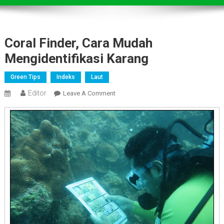
Coral Finder, Cara Mudah
Mengidentifikasi Karang
Green Tips
Indeks
Laut
Editor
On
Leave A Comment
Coral
Finder,
Cara
Mudah
Mengidentifikasi
Karang