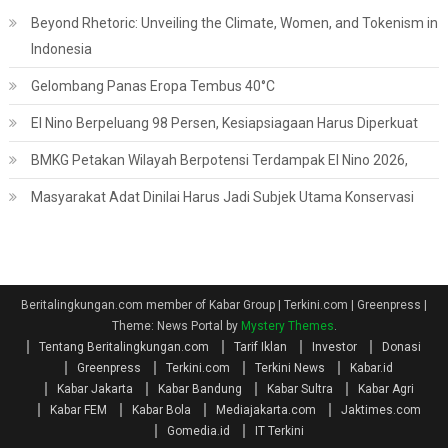
Beyond Rhetoric: Unveiling the Climate, Women, and Tokenism in
Indonesia
Gelombang Panas Eropa Tembus 40°C
El Nino Berpeluang 98 Persen, Kesiapsiagaan Harus Diperkuat
BMKG Petakan Wilayah Berpotensi Terdampak El Nino 2026,
Masyarakat Adat Dinilai Harus Jadi Subjek Utama Konservasi
Beritalingkungan.com member of Kabar Group | Terkini.com | Greenpress
|
Theme: News Portal by
Mystery Themes
.
Tentang Beritalingkungan.com
Tarif Iklan
Investor
Donasi
Greenpress
Terkini.com
Terkini News
Kabar.id
Kabar Jakarta
Kabar Bandung
Kabar Sultra
Kabar Agri
Kabar FEM
Kabar Bola
Mediajakarta.com
Jaktimes.com
Gomedia.id
IT Terkini