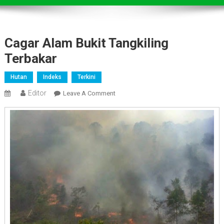
Cagar Alam Bukit Tangkiling
Terbakar
Hutan
Indeks
Terkini
Editor
On
Leave A Comment
Cagar
Alam
Bukit
Tangkiling
Terbakar