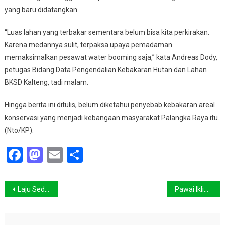
yang baru didatangkan.
“Luas lahan yang terbakar sementara belum bisa kita perkirakan.
Karena medannya sulit, terpaksa upaya pemadaman
memaksimalkan pesawat water booming saja,” kata Andreas Dody,
petugas Bidang Data Pengendalian Kebakaran Hutan dan Lahan
BKSD Kalteng, tadi malam.
Hingga berita ini ditulis, belum diketahui penyebab kebakaran areal
konservasi yang menjadi kebangaan masyarakat Palangka Raya itu.
(Nto/KP).
Facebook
Mastodon
Email
Share
Navigasi
Laju Sedimentasi Rusak Kelestarian Teluk Kendari
Pawai Iklim Massal
pos