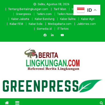
Skip
Sabtu, Agustus 08, 2026
to
ID
Tentang Beritalingkungan.com
Tarif Iklan
Investor
Donasi
content
Greenpress
Terkini.com
Terkini News
Kabar.id
Kabar Jakarta
Kabar Bandung
Kabar Sultra
Kabar Agri
Kabar FEM
Kabar Bola
Mediajakarta.com
Jaktimes.com
Gomedia.id
IT Terkini
Beritalingkungan.com
Situs Berita Lingkungan Indonesia