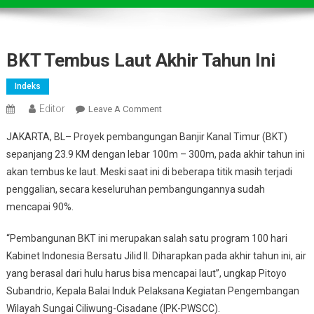
BKT Tembus Laut Akhir Tahun Ini
Indeks
Editor
On
Leave A Comment
BKT
JAKARTA, BL– Proyek pembangungan Banjir Kanal Timur (BKT)
Tembus
sepanjang 23.9 KM dengan lebar 100m – 300m, pada akhir tahun ini
Laut
akan tembus ke laut. Meski saat ini di beberapa titik masih terjadi
Akhir
penggalian, secara keseluruhan pembangungannya sudah
Tahun
Ini
mencapai 90%.
“Pembangunan BKT ini merupakan salah satu program 100 hari
Kabinet Indonesia Bersatu Jilid II. Diharapkan pada akhir tahun ini, air
yang berasal dari hulu harus bisa mencapai laut”, ungkap Pitoyo
Subandrio, Kepala Balai Induk Pelaksana Kegiatan Pengembangan
Wilayah Sungai Ciliwung-Cisadane (IPK-PWSCC).