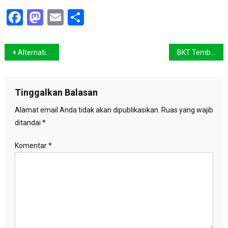
Facebook
Mastodon
Email
Share
Navigasi
Alternatif Penanganan Banjir Jakarta
BKT Tembus Laut Akhir Tahun Ini
pos
Tinggalkan Balasan
Alamat email Anda tidak akan dipublikasikan.
Ruas yang wajib
ditandai
*
Komentar
*