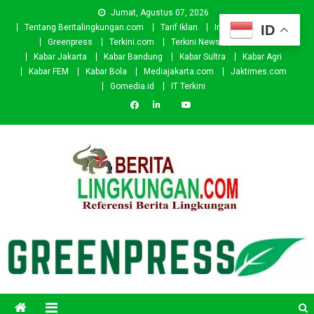
Skip
Jumat, Agustus 07, 2026
to
ID
Tentang Beritalingkungan.com
Tarif Iklan
Investor
Donasi
content
Greenpress
Terkini.com
Terkini News
Kabar.id
Kabar Jakarta
Kabar Bandung
Kabar Sultra
Kabar Agri
Kabar FEM
Kabar Bola
Mediajakarta.com
Jaktimes.com
Gomedia.id
IT Terkini
Beritalingkungan.com
Situs Berita Lingkungan Indonesia