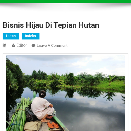
Bisnis Hijau Di Tepian Hutan
Hutan
Indeks
Editor
On
Leave A Comment
Bisnis
Hijau
Di
Tepian
Hutan