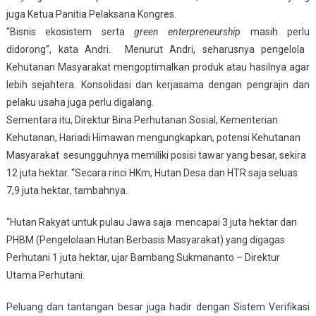
juga Ketua Panitia
Pelaksana
Kongres.
“B
isnis ekosistem serta
green enterpreneurship
masih
p
erlu
didorong
”, kata Andri. Menurut Andri, seharusnya pengelola
Kehutanan Masyarakat mengoptimalkan
produk atau hasilnya
agar
lebih sejahtera. Konsolidasi dan kerjasama dengan pengrajin dan
pelaku usaha juga perlu digalang.
Sementara itu,
Direktur Bina Perhutanan Sosial, Kementerian
Kehutanan
,
Hariadi Himawan
mengungkapkan, potensi Kehutanan
Masyarakat sesungguhnya memiliki posisi tawar yang besar,
sekira
1
2
juta hektar. “Secara rinci HKm
, H
utan Desa
dan
HTR
saja seluas
7
,
9
juta hektar
, tambahnya.
“Hutan Rakyat untuk pulau Jawa
saja
mencapai
3 juta hektar dan
PHBM (Pengelolaan Hutan Berbasis Masyarakat)
yang digagas
Perhutani 1 juta hektar,
ujar
Bambang Sukmananto – Direktur
Utama Perhutani
.
Peluang dan tantangan besar juga hadir dengan Sistem Verifikasi