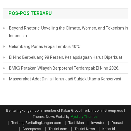
POS-POS TERBARU
Beyond Rhetoric: Unveiling the Climate, Women, and Tokenism in
Indonesia
Gelombang Panas Eropa Tembus 40°C
El Nino Berpeluang 98 Persen, Kesiapsiagaan Harus Diperkuat
BMKG Petakan Wilayah Berpotensi Terdampak El Nino 2026,
Masyarakat Adat Dinilai Harus Jadi Subjek Utama Konservasi
Beritalingkungan.com member of Kabar Group | Terkini.com | Greenpress
|
Theme: News Portal by
Mystery Themes
.
Tentang Beritalingkungan.com
Tarif Iklan
Investor
Donasi
Greenpress
Terkini.com
Terkini News
Kabar.id