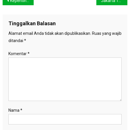
Navigasi
Kepentingan Swasta Inflitrasi KTT G20
Jakarta Terancam Krisis Air Bersih
pos
Tinggalkan Balasan
Alamat email Anda tidak akan dipublikasikan.
Ruas yang wajib
ditandai
*
Komentar
*
Nama
*