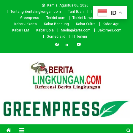
Skip
Kamis, Agustus 06, 2026
to
ID
Tentang Beritalingkungan.com
Tarif Iklan
Investor
Donasi
content
Greenpress
Terkini.com
Terkini News
Kabar.id
Kabar Jakarta
Kabar Bandung
Kabar Sultra
Kabar Agri
Kabar FEM
Kabar Bola
Mediajakarta.com
Jaktimes.com
Gomedia.id
IT Terkini
Beritalingkungan.com
Situs Berita Lingkungan Indonesia