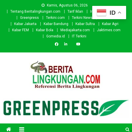
Skip
Kamis, Agustus 06, 2026
to
ID
Tentang Beritalingkungan.com
Tarif Iklan
Investor
Donasi
content
Greenpress
Terkini.com
Terkini News
Kabar.id
Kabar Jakarta
Kabar Bandung
Kabar Sultra
Kabar Agri
Kabar FEM
Kabar Bola
Mediajakarta.com
Jaktimes.com
Gomedia.id
IT Terkini
Beritalingkungan.com
Situs Berita Lingkungan Indonesia