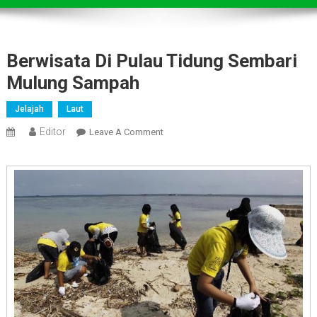
Berwisata Di Pulau Tidung Sembari
Mulung Sampah
Jelajah
Laut
Editor
On
Leave A Comment
Berwisata
Di
Pulau
Tidung
Sembari
Mulung
Sampah