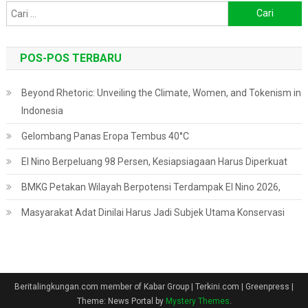
Cari
untuk:
POS-POS TERBARU
Beyond Rhetoric: Unveiling the Climate, Women, and Tokenism in
Indonesia
Gelombang Panas Eropa Tembus 40°C
El Nino Berpeluang 98 Persen, Kesiapsiagaan Harus Diperkuat
BMKG Petakan Wilayah Berpotensi Terdampak El Nino 2026,
Masyarakat Adat Dinilai Harus Jadi Subjek Utama Konservasi
Beritalingkungan.com member of Kabar Group | Terkini.com | Greenpress
|
Theme: News Portal by
Mystery Themes
.