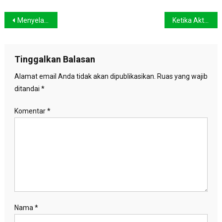
Navigasi
Menyelami Keindahan Bawah Laut Pulau Tidung
Ketika Aktivis Menjadi “Mata Harimau”
pos
Tinggalkan Balasan
Alamat email Anda tidak akan dipublikasikan.
Ruas yang wajib
ditandai
*
Komentar
*
Nama
*