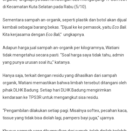
di Kecamatan Kuta Selatan pada Rabu (5/10).
Sementara sampah an-organik, seperti plastik dan botol akan dijual
kembali sebagai barang bekas. “Dijual ke ke pemasok, yaitu
Eco Bali
.
Kita kerjasama dengan
Eco Bali
,” ungkapnya.
Adapun harga jual sampah an-organik per kilogramnya, Watiani
tidak mengetahui secara pasti. “Soal harga saya tidak tahu, admin
yang punya urusan soal itu,” katanya.
Hanya saja, terkait dengan residu yang dihasilkan dari sampah
organik, Watiani memastikan bahwa limbah tersebut ditangani oleh
pihak DLHK Badung. Setiap hari DLHK Badung mengirimkan
kendaraan ke TPS3R untuk mengangkut sisa residu.
“Pengambilan dilakukan setiap pagi. Misalnya softex, pecahan kaca,
tissue yang tidak bisa diolah lagi, pampers bayi juga,” ujarnya.
Khusus sampah yang dikumpulkan dari rumah, telah dipilah terlebih