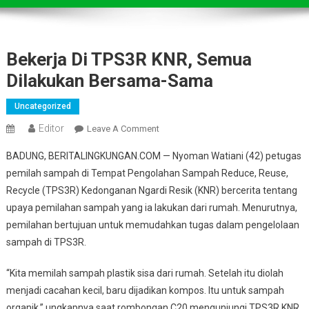
Bekerja Di TPS3R KNR, Semua
Dilakukan Bersama-Sama
Uncategorized
Editor
On
Leave A Comment
Bekerja
BADUNG, BERITALINGKUNGAN.COM — Nyoman Watiani (42) petugas
Di
pemilah sampah di Tempat Pengolahan Sampah Reduce, Reuse,
TPS3R
Recycle (TPS3R) Kedonganan Ngardi Resik (KNR) bercerita tentang
KNR,
upaya pemilahan sampah yang ia lakukan dari rumah. Menurutnya,
Semua
Dilakukan
pemilahan bertujuan untuk memudahkan tugas dalam pengelolaan
Bersama-
sampah di TPS3R.
Sama
“Kita memilah sampah plastik sisa dari rumah. Setelah itu diolah
menjadi cacahan kecil, baru dijadikan kompos. Itu untuk sampah
organik,” ungkapnya saat rombongan C20 mengunjungi TPS3R KNR