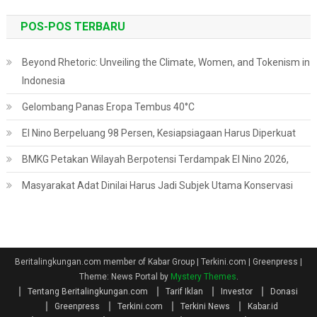
POS-POS TERBARU
Beyond Rhetoric: Unveiling the Climate, Women, and Tokenism in
Indonesia
Gelombang Panas Eropa Tembus 40°C
El Nino Berpeluang 98 Persen, Kesiapsiagaan Harus Diperkuat
BMKG Petakan Wilayah Berpotensi Terdampak El Nino 2026,
Masyarakat Adat Dinilai Harus Jadi Subjek Utama Konservasi
Beritalingkungan.com member of Kabar Group | Terkini.com | Greenpress
|
Theme: News Portal by
Mystery Themes
.
Tentang Beritalingkungan.com
Tarif Iklan
Investor
Donasi
Greenpress
Terkini.com
Terkini News
Kabar.id