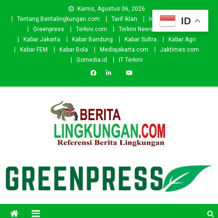
Skip
Kamis, Agustus 06, 2026
to
ID
Tentang Beritalingkungan.com
Tarif Iklan
Investor
Donasi
content
Greenpress
Terkini.com
Terkini News
Kabar.id
Kabar Jakarta
Kabar Bandung
Kabar Sultra
Kabar Agri
Kabar FEM
Kabar Bola
Mediajakarta.com
Jaktimes.com
Gomedia.id
IT Terkini
Beritalingkungan.com
Situs Berita Lingkungan Indonesia