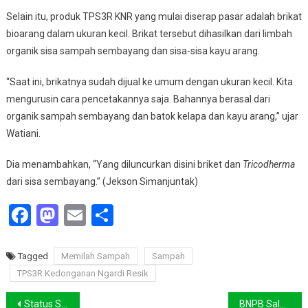
Selain itu, produk TPS3R KNR yang mulai diserap pasar adalah brikat
bioarang dalam ukuran kecil. Brikat tersebut dihasilkan dari limbah
organik sisa sampah sembayang dan sisa-sisa kayu arang.
“Saat ini, brikatnya sudah dijual ke umum dengan ukuran kecil. Kita
mengurusin cara pencetakannya saja. Bahannya berasal dari
organik sampah sembayang dan batok kelapa dan kayu arang,” ujar
Watiani.
Dia menambahkan, “Yang diluncurkan disini briket dan
Tricodherma
dari sisa sembayang.” (Jekson Simanjuntak)
Facebook
Mastodon
Email
Share
Tagged
Memilah Sampah
Sampah
TPS3R Kedonganan Ngardi Resik
Navigasi
Status Semeru Menjadi ‘Awas’, Sebanyak 1.979 Jiwa Mengungsi
BNPB Salurkan DSP 250 Juta untuk Penanganan APG Semeru