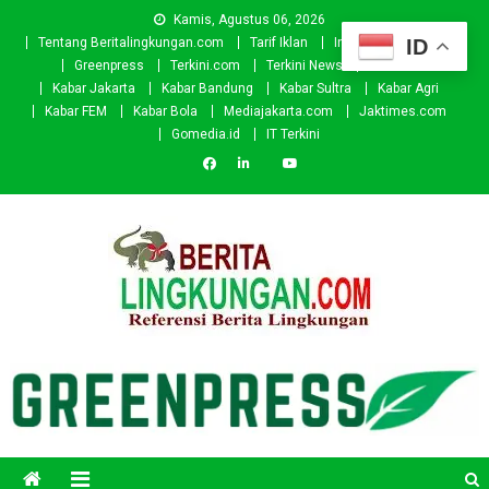
Skip
Kamis, Agustus 06, 2026
to
ID
Tentang Beritalingkungan.com
Tarif Iklan
Investor
Donasi
content
Greenpress
Terkini.com
Terkini News
Kabar.id
Kabar Jakarta
Kabar Bandung
Kabar Sultra
Kabar Agri
Kabar FEM
Kabar Bola
Mediajakarta.com
Jaktimes.com
Gomedia.id
IT Terkini
Beritalingkungan.com
Situs Berita Lingkungan Indonesia