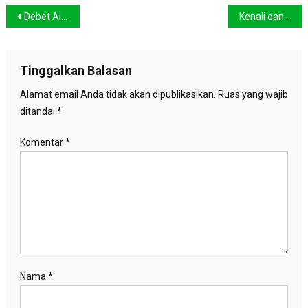
Navigasi
Debet Air Sungai di Jakarta Aman
Kenali dan Perangi Si Biang Kerok Perubahan Iklim
pos
Tinggalkan Balasan
Alamat email Anda tidak akan dipublikasikan.
Ruas yang wajib
ditandai
*
Komentar
*
Nama
*