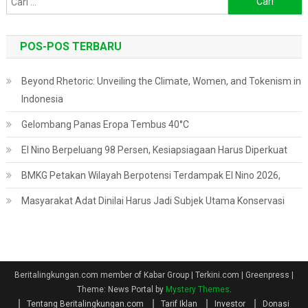
untuk:
POS-POS TERBARU
Beyond Rhetoric: Unveiling the Climate, Women, and Tokenism in
Indonesia
Gelombang Panas Eropa Tembus 40°C
El Nino Berpeluang 98 Persen, Kesiapsiagaan Harus Diperkuat
BMKG Petakan Wilayah Berpotensi Terdampak El Nino 2026,
Masyarakat Adat Dinilai Harus Jadi Subjek Utama Konservasi
Beritalingkungan.com member of Kabar Group | Terkini.com | Greenpress
|
Theme: News Portal by
Mystery Themes
.
Tentang Beritalingkungan.com
Tarif Iklan
Investor
Donasi