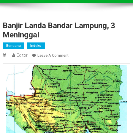
Banjir Landa Bandar Lampung, 3
Meninggal
Bencana
Indeks
Editor
On
Leave A Comment
Banjir
Landa
Bandar
Lampung,
3
Meninggal