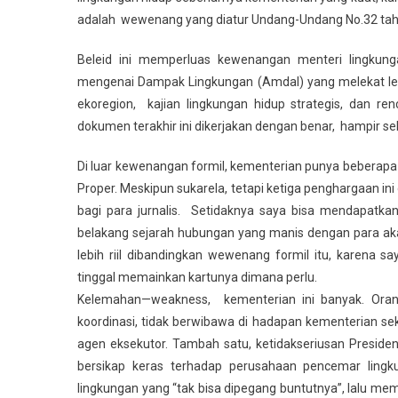
adalah wewenang yang diatur Undang-Undang No.32 tah
Beleid ini memperluas kewenangan menteri lingkun
mengenai Dampak Lingkungan (Amdal) yang melekat le
ekoregion, kajian lingkungan hidup strategis, dan re
dokumen terakhir ini dikerjakan dengan benar, hampir se
Di luar kewenangan formil, kementerian punya beberapa 
Proper. Meskipun sukarela, tetapi ketiga penghargaan ini
bagi para jurnalis. Setidaknya saya bisa mendapatkan 
belakang sejarah hubungan yang manis dengan para aka
lebih riil dibandingkan wewenang formil itu, karena 
tinggal memainkan kartunya dimana perlu.
Kelemahan—weakness, kementerian ini banyak. Orang
koordinasi, tidak berwibawa di hadapan kementerian s
agen eksekutor. Tambah satu, ketidakseriusan Preside
bersikap keras terhadap perusahaan pencemar lingk
lingkungan yang “tak bisa dipegang buntutnya”, lalu mem