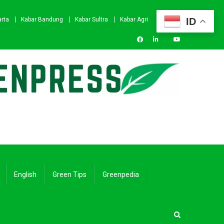
ID
arta
Kabar Bandung
Kabar Sultra
Kabar Agri
English
Green Tips
Greenpedia