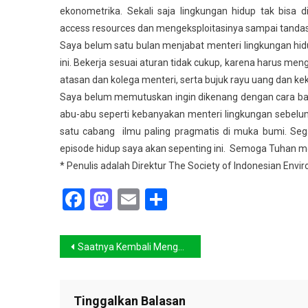
ekonometrika. Sekali saja lingkungan hidup tak bisa 
access resources dan mengeksploitasinya sampai tandas
Saya belum satu bulan menjabat menteri lingkungan hidu
ini. Bekerja sesuai aturan tidak cukup, karena harus me
atasan dan kolega menteri, serta bujuk rayu uang dan k
Saya belum memutuskan ingin dikenang dengan cara bag
abu-abu seperti kebanyakan menteri lingkungan sebelum s
satu cabang ilmu paling pragmatis di muka bumi. Sega
episode hidup saya akan sepenting ini. Semoga Tuhan me
* Penulis adalah Direktur The Society of Indonesian Envi
Facebook
Mastodon
Email
Share
Navigasi
Saatnya Kembali Menghidupkan Pengetahuan Lokal
pos
Tinggalkan Balasan