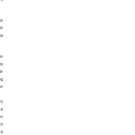
is
ah
ga
an
si
ar
ng
an
am
ya
ni
ri
ya