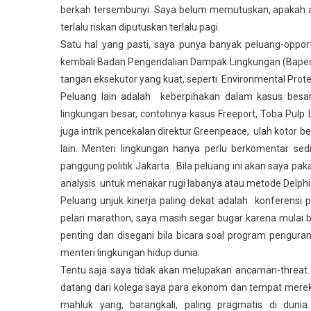
berkah tersembunyi. Saya belum memutuskan, apakah akan
terlalu riskan diputuskan terlalu pagi.
Satu hal yang pasti, saya punya banyak peluang-oppor
kembali Badan Pengendalian Dampak Lingkungan (Bapedal)
tangan eksekutor yang kuat, seperti Environmental Prot
Peluang lain adalah keberpihakan dalam kasus besar.
lingkungan besar, contohnya kasus Freeport, Toba Pulp 
juga intrik pencekalan direktur Greenpeace, ulah koto
lain. Menteri lingkungan hanya perlu berkomentar sed
panggung politik Jakarta. Bila peluang ini akan saya pa
analysis untuk menakar rugi labanya atau metode Delp
Peluang unjuk kinerja paling dekat adalah konferensi 
pelari marathon, saya masih segar bugar karena mulai be
penting dan disegani bila bicara soal program pengurang
menteri lingkungan hidup dunia.
Tentu saja saya tidak akan melupakan ancaman-threat.
datang dari kolega saya para ekonom dan tempat merek
mahluk yang, barangkali, paling pragmatis di dun