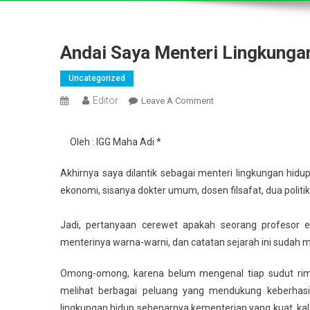
Andai Saya Menteri Lingkunga
Uncategorized
Editor
On
Leave A Comment
Andai
Saya
Oleh : IGG Maha Adi *
Menteri
Lingkungan
Akhirnya saya dilantik sebagai menteri lingkungan hidu
Hidup
ekonomi, sisanya dokter umum, dosen filsafat, dua politik
Jadi, pertanyaan cerewet apakah seorang profesor ek
menterinya warna-warni, dan catatan sejarah ini suda
Omong-omong, karena belum mengenal tiap sudut rimba
melihat berbagai peluang yang mendukung keberhas
lingkungan hidup sebenarnya kementerian yang kuat, kal