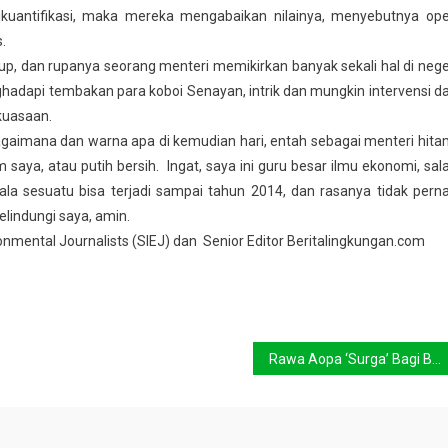
dikuantifikasi, maka mereka mengabaikan nilainya, menyebutnya op
.
p, dan rupanya seorang menteri memikirkan banyak sekali hal di nege
nghadapi tembakan para koboi Senayan, intrik dan mungkin intervensi da
ekuasaan.
aimana dan warna apa di kemudian hari, entah sebagai menteri hita
aya, atau putih bersih. Ingat, saya ini guru besar ilmu ekonomi, sal
la sesuatu bisa terjadi sampai tahun 2014, dan rasanya tidak pern
lindungi saya, amin.
ronmental Journalists (SIEJ) dan Senior Editor Beritalingkungan.com
Rawa Aopa ‘Surga’ Bagi Burung Air