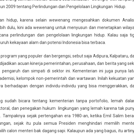
un 2009 tentang Perlindungan dan Pengelolaan Lingkungan Hidup.
gan hidup, karena selain wewenang mengesahkan dokumen Analis
bih dulu, kini ada wewenang untuk menyusun dan menetapkan wilay
ncana perlindungan dan pengelolaan lingkungan hidup. Kalau saja ti
luruh kekayaan alam dan potensi Indonesia bisa terbaca.
program yang populer dan bergengsi, sebut saja Adipura, Kalpataru, d
 dijadikan acuan kinerja pemerintahan, perusahaan, dan berita yang sek
pengaruh dan simpati di sektor ini. Kementerian ini juga punya lat
demisi, kelompok non-pemerintah dan wartawan. Inilah kekuatan ya
saya berhadapan dengan individu-individu yang bisa menggerakkan, d
 sudah bicara tentang kementerian tanpa portofolio, lemah dal
ektoral, dan penegakan hukum lingkungan yang lemah karena tak pun
n. Tampaknya sejak pertengahan era 1980-an, ketika Emil Salim bera
ungan, sejak itu pula semua Presiden menghindari memilih mente
ilih calon menteri bak dagang sapi. Kalaupun ada yang bagus, itu artin