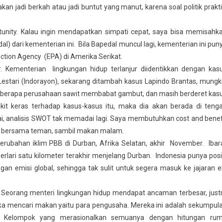
 jadi berkah atau jadi buntut yang manut, karena soal politik prakti
tunity. Kalau ingin mendapatkan simpati cepat, saya bisa memisahk
 dari kementerian ini. Bila Bapedal muncul lagi, kementerian ini pun
ection Agency (EPA) di Amerika Serikat.
 Kementerian lingkungan hidup terlanjur diidentikkan dengan kas
Lestari (Indorayon), sekarang ditambah kasus Lapindo Brantas, mungk
r beberapa perusahaan sawit membabat gambut, dan masih berderet kas
ikit keras terhadap kasus-kasus itu, maka dia akan berada di teng
kai, analisis SWOT tak memadai lagi. Saya membutuhkan cost and benef
hi bersama teman, sambil makan malam.
perubahan iklim PBB di Durban, Afrika Selatan, akhir November. Ibar
rlari satu kilometer terakhir menjelang Durban. Indonesia punya posi
an emisi global, sehingga tak sulit untuk segera masuk ke jajaran el
 Seorang menteri lingkungan hidup mendapat ancaman terbesar, just
a mencari makan yaitu para pengusaha. Mereka ini adalah sekumpul
ia. Kelompok yang merasionalkan semuanya dengan hitungan rum