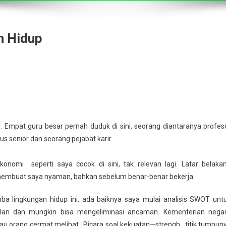
n Hidup
p. Empat guru besar pernah duduk di sini, seorang diantaranya profes
us senior dan seorang pejabat karir.
onomi seperti saya cocok di sini, tak relevan lagi. Latar belaka
h membuat saya nyaman, bahkan sebelum benar-benar bekerja.
 lingkungan hidup ini, ada baiknya saya mulai analisis SWOT unt
ilan dan mungkin bisa mengeliminasi ancaman. Kementerian nega
au orang cermat melihat. Bicara soal kekuatan—strengh, titik tumpun