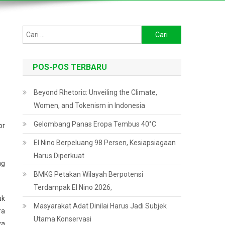
Cari
untuk:
POS-POS TERBARU
Beyond Rhetoric: Unveiling the Climate,
Women, and Tokenism in Indonesia
Gelombang Panas Eropa Tembus 40°C
or
El Nino Berpeluang 98 Persen, Kesiapsiagaan
Harus Diperkuat
ng
BMKG Petakan Wilayah Berpotensi
Terdampak El Nino 2026,
uk
Masyarakat Adat Dinilai Harus Jadi Subjek
ra
Utama Konservasi
ya