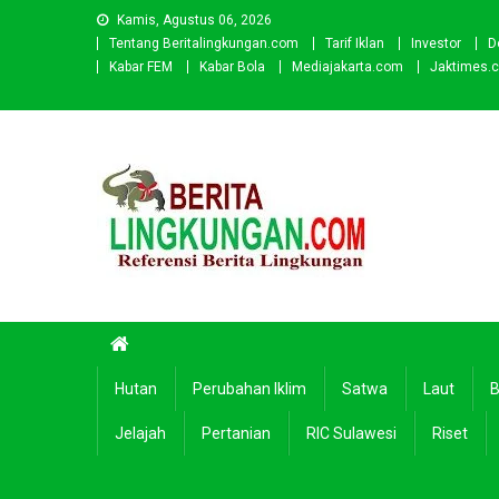
Skip
Kamis, Agustus 06, 2026
to
Tentang Beritalingkungan.com
Tarif Iklan
Investor
D
content
Kabar FEM
Kabar Bola
Mediajakarta.com
Jaktimes.
Beritalingkungan.com
Situs Berita Lingkungan Indonesia
Hutan
Perubahan Iklim
Satwa
Laut
B
Jelajah
Pertanian
RIC Sulawesi
Riset