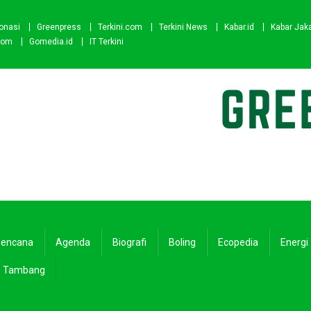
onasi
Greenpress
Terkini.com
Terkini News
Kabar.id
Kabar Jak
com
Gomedia.id
IT Terkini
encana
Agenda
Biografi
Boling
Ecopedia
Energi
Tambang