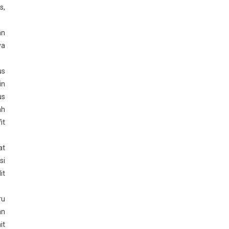
s,
an
ya
us
in
us
ah
it
at
si
it
ru
an
it