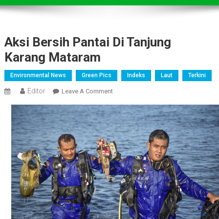
Aksi Bersih Pantai Di Tanjung
Karang Mataram
Environmental News
Green Pics
Indeks
Laut
Terkini
Editor
On
Leave A Comment
Aksi
Bersih
Pantai
Di
Tanjung
Karang
Mataram