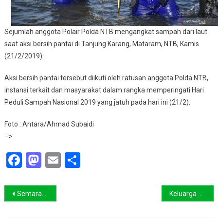
Sejumlah anggota Polair Polda NTB mengangkat sampah dari laut
saat aksi bersih pantai di Tanjung Karang, Mataram, NTB, Kamis
(21/2/2019).
Aksi bersih pantai tersebut diikuti oleh ratusan anggota Polda NTB,
instansi terkait dan masyarakat dalam rangka memperingati Hari
Peduli Sampah Nasional 2019 yang jatuh pada hari ini (21/2).
Foto : Antara/Ahmad Subaidi
–>
Facebook
Mastodon
Email
Share
Navigasi
Semarak Peringatan Hari Peduli Sampah Nasional di Palu
Keluarga Owa Jawa Kembali Dilepasliarkan di Gunung Malabar
pos