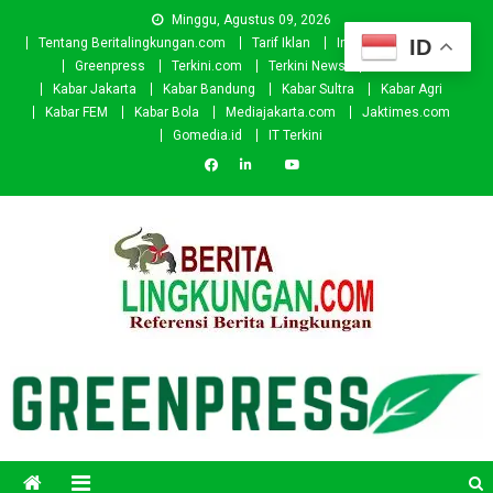
Skip
Minggu, Agustus 09, 2026
to
ID
Tentang Beritalingkungan.com
Tarif Iklan
Investor
Donasi
content
Greenpress
Terkini.com
Terkini News
Kabar.id
Kabar Jakarta
Kabar Bandung
Kabar Sultra
Kabar Agri
Kabar FEM
Kabar Bola
Mediajakarta.com
Jaktimes.com
Gomedia.id
IT Terkini
Beritalingkungan.com
Situs Berita Lingkungan Indonesia