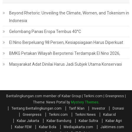
Beyond Rhetoric: Unveiling the Climate, Women, and Tokenism in
Indonesia
Gelombang Panas Eropa Tembus 40°C
El Nino Berpeluang 98 Persen, Kesiapsiagaan Harus Diperkuat
BMKG Petakan Wilayah Berpotensi Terdampak El Nino 2026,
Masyarakat Adat Dinilai Harus Jadi Subjek Utama Konservasi
Beritalingkungan.com member of Kabar Group | Terkini.com | Greenpress
|
Theme: News Portal by
Mystery Themes
.
Tentang Beritalingkungan.com
Tarif Iklan
Investor
Donasi
Greenpress
Terkini.com
Terkini News
Kabar.id
Kabar Jakarta
Kabar Bandung
Kabar Sultra
Kabar Agri
Kabar FEM
Kabar Bola
Mediajakarta.com
Jaktimes.com