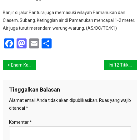
Banjir di jalur Pantura juga memasuki wilayah Pamanukan dan
Ciasem, Subang. Ketinggian air di Pamanukan mencapai 1-2 meter.
Air juga turut merendam warung-warung. (AS/DC/TC/K1)
Facebook
Mastodon
Email
Share
Navigasi
Enam Kawasan Ibukota Masih Tergenang Banjir
Ini 12 Titik di Jakarta Tergenang Banjir
pos
Tinggalkan Balasan
Alamat email Anda tidak akan dipublikasikan.
Ruas yang wajib
ditandai
*
Komentar
*