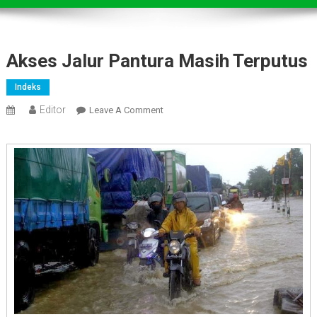
Akses Jalur Pantura Masih Terputus
Indeks
Editor
On
Leave A Comment
Akses
Jalur
Pantura
Masih
Terputus