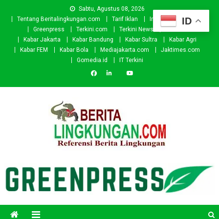
Skip
Sabtu, Agustus 08, 2026
to
ID
Tentang Beritalingkungan.com
Tarif Iklan
Investor
Donasi
content
Greenpress
Terkini.com
Terkini News
Kabar.id
Kabar Jakarta
Kabar Bandung
Kabar Sultra
Kabar Agri
Kabar FEM
Kabar Bola
Mediajakarta.com
Jaktimes.com
Gomedia.id
IT Terkini
Beritalingkungan.com
Situs Berita Lingkungan Indonesia