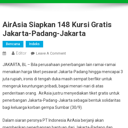
AirAsia Siapkan 148 Kursi Gratis
Jakarta-Padang-Jakarta
Bencana
Indeks
Editor
On
Leave A Comment
AirAsia
JAKARTA, BL – Bila perusahaan penerbangan lain ramai-ramai
Siapkan
menaikan harga tiket pesawat Jakarta-Padang hingga mencapai 3
148
juta rupiah, ironis di tengah duka masih sempat berfikir untuk
Kursi
mengeruk keuntungan pribadi, bagai menari-nari di atas
Gratis
Jakarta-
penderitaan orang. AirAsia justru menyediakan tiket gratis untuk
Padang-
penerbangan Jakarta-Padang-Jakarta sebagai bentuk solidaritas
Jakarta
bagi keluarga korban gempa Sumbar (30/9).
Dalam siaran persnya PT Indonesia AirAsia berjanji akan
memberikan penerbangan bantuan dari Jakarta-Padang dan