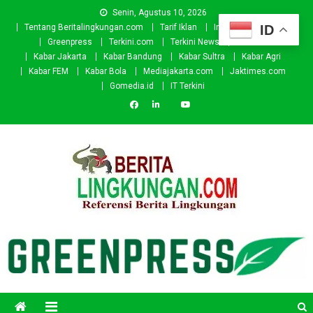
Skip
Senin, Agustus 10, 2026
to
ID
Tentang Beritalingkungan.com
Tarif Iklan
Investor
Donasi
content
Greenpress
Terkini.com
Terkini News
Kabar.id
Kabar Jakarta
Kabar Bandung
Kabar Sultra
Kabar Agri
Kabar FEM
Kabar Bola
Mediajakarta.com
Jaktimes.com
Gomedia.id
IT Terkini
Beritalingkungan.com
Situs Berita Lingkungan Indonesia