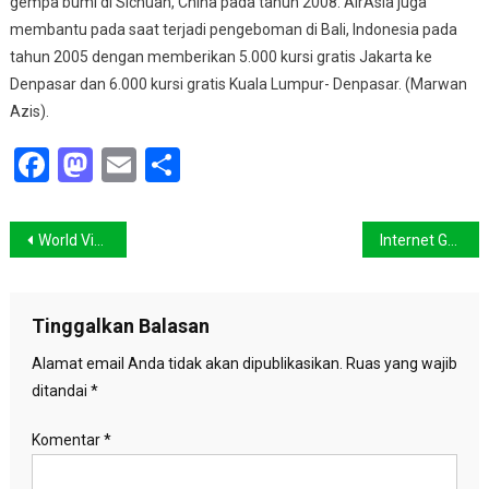
gempa bumi di Sichuan, China pada tahun 2008. AirAsia juga
membantu pada saat terjadi pengeboman di Bali, Indonesia pada
tahun 2005 dengan memberikan 5.000 kursi gratis Jakarta ke
Denpasar dan 6.000 kursi gratis Kuala Lumpur- Denpasar. (Marwan
Azis).
Facebook
Mastodon
Email
Share
Navigasi
World Vision Indonesia Siapkan Rp 2,6 Miliar
Internet Gratis di Padang Sudah Tersedia
pos
Tinggalkan Balasan
Alamat email Anda tidak akan dipublikasikan.
Ruas yang wajib
ditandai
*
Komentar
*