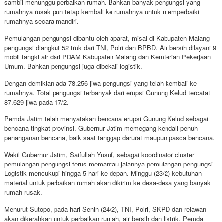
sambil menunggu perbaikan rumah. Bahkan banyak pengungsi yang
rumahnya rusak pun tetap kembali ke rumahnya untuk memperbaiki
rumahnya secara mandiri.
Pemulangan pengungsi dibantu oleh aparat, misal di Kabupaten Malang
pengungsi diangkut 52 truk dari TNI, Polri dan BPBD. Air bersih dilayani 9
mobil tangki air dari PDAM Kabupaten Malang dan Kemterian Pekerjaan
Umum. Bahkan pengungsi juga dibekali logistik.
Dengan demikian ada 78.256 jiwa pengungsi yang telah kembali ke
rumahnya. Total pengungsi terbanyak dari erupsi Gunung Kelud tercatat
87.629 jiwa pada 17/2.
Pemda Jatim telah menyatakan bencana erupsi Gunung Kelud sebagai
bencana tingkat provinsi. Gubernur Jatim memegang kendali penuh
penanganan bencana, baik saat tanggap darurat maupun pasca bencana.
Wakil Gubernur Jatim, Saifullah Yusuf, sebagai koordinator cluster
pemulangan pengungsi terus memantau jalannya pemulangan pengungsi.
Logistik mencukupi hingga 5 hari ke depan. Minggu (23/2) kebutuhan
material untuk perbaikan rumah akan dikirim ke desa-desa yang banyak
rumah rusak.
Menurut Sutopo, pada hari Senin (24/2), TNI, Polri, SKPD dan relawan
akan dikerahkan untuk perbaikan rumah, air bersih dan listrik. Pemda