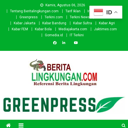
Skip
Kamis, Agustus 06, 2026
to
ID
Tentang Beritalingkungan.com
Tarif Iklan
Investor
Donasi
content
Greenpress
Terkini.com
Terkini News
Kabar.id
Kabar Jakarta
Kabar Bandung
Kabar Sultra
Kabar Agri
Kabar FEM
Kabar Bola
Mediajakarta.com
Jaktimes.com
Gomedia.id
IT Terkini
Beritalingkungan.com
Situs Berita Lingkungan Indonesia