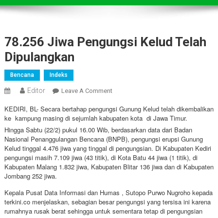
78.256 Jiwa Pengungsi Kelud Telah
Dipulangkan
Bencana
Indeks
Editor
On
Leave A Comment
78.256
KEDIRI, BL- Secara bertahap pengungsi Gunung Kelud telah dikembalikan
Jiwa
ke kampung masing di sejumlah kabupaten kota di Jawa Timur.
Pengungsi
Hingga Sabtu (22/2) pukul 16.00 Wib, berdasarkan data dari Badan
Kelud
Nasional Penanggulangan Bencana (BNPB), pengungsi erupsi Gunung
Telah
Kelud tinggal 4.476 jiwa yang tinggal di pengungsian. Di Kabupaten Kediri
pengungsi masih 7.109 jiwa (43 titik), di Kota Batu 44 jiwa (1 titik), di
Dipulangkan
Kabupaten Malang 1.832 jiwa, Kabupaten Blitar 136 jiwa dan di Kabupaten
Jombang 252 jiwa.
Kepala Pusat Data Informasi dan Humas , Sutopo Purwo Nugroho kepada
terkini.co menjelaskan, sebagian besar pengungsi yang tersisa ini karena
rumahnya rusak berat sehingga untuk sementara tetap di pengungsian