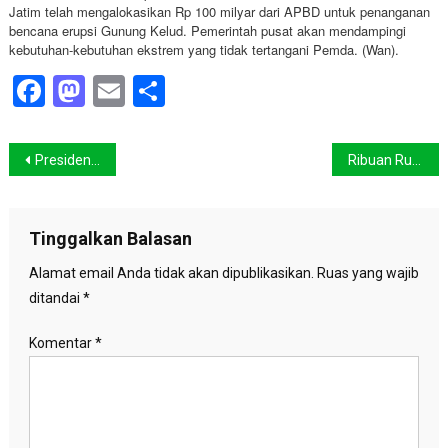
Jatim telah mengalokasikan Rp 100 milyar dari APBD untuk penanganan
bencana erupsi Gunung Kelud. Pemerintah pusat akan mendampingi
kebutuhan-kebutuhan ekstrem yang tidak tertangani Pemda. (Wan).
Facebook
Mastodon
Email
Share
Navigasi
Presiden SBY Apresiasi Produksi Padi Sulawesi Selatan
Ribuan Rumah di Banten Terendam Banjir
pos
Tinggalkan Balasan
Alamat email Anda tidak akan dipublikasikan.
Ruas yang wajib
ditandai
*
Komentar
*