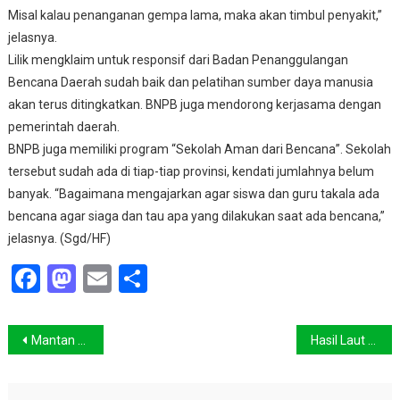
Misal kalau penanganan gempa lama, maka akan timbul penyakit,”
jelasnya.
Lilik mengklaim untuk responsif dari Badan Penanggulangan
Bencana Daerah sudah baik dan pelatihan sumber daya manusia
akan terus ditingkatkan. BNPB juga mendorong kerjasama dengan
pemerintah daerah.
BNPB juga memiliki program “Sekolah Aman dari Bencana”. Sekolah
tersebut sudah ada di tiap-tiap provinsi, kendati jumlahnya belum
banyak.
“Bagaimana mengajarkan agar siswa dan guru takala ada
bencana agar siaga dan tau apa yang dilakukan saat ada bencana,”
jelasnya. (Sgd/HF)
Facebook
Mastodon
Email
Share
Navigasi
Mantan Drummer GNR Protes Perburuan Lumba-lumba
Hasil Laut Indonesia Dicuri Asing 1 Juta Ton Pertahun
pos