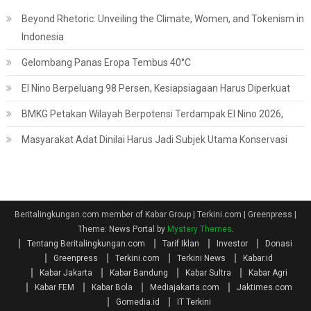
Beyond Rhetoric: Unveiling the Climate, Women, and Tokenism in
Indonesia
Gelombang Panas Eropa Tembus 40°C
El Nino Berpeluang 98 Persen, Kesiapsiagaan Harus Diperkuat
BMKG Petakan Wilayah Berpotensi Terdampak El Nino 2026,
Masyarakat Adat Dinilai Harus Jadi Subjek Utama Konservasi
Beritalingkungan.com member of Kabar Group | Terkini.com | Greenpress
|
Theme: News Portal by
Mystery Themes
.
Tentang Beritalingkungan.com
Tarif Iklan
Investor
Donasi
Greenpress
Terkini.com
Terkini News
Kabar.id
Kabar Jakarta
Kabar Bandung
Kabar Sultra
Kabar Agri
Kabar FEM
Kabar Bola
Mediajakarta.com
Jaktimes.com
Gomedia.id
IT Terkini