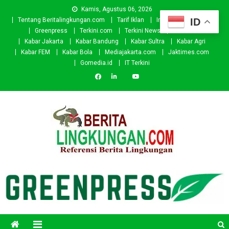
Skip
Kamis, Agustus 06, 2026
to
ID
Tentang Beritalingkungan.com
Tarif Iklan
Investor
Donasi
content
Greenpress
Terkini.com
Terkini News
Kabar.id
Kabar Jakarta
Kabar Bandung
Kabar Sultra
Kabar Agri
Kabar FEM
Kabar Bola
Mediajakarta.com
Jaktimes.com
Gomedia.id
IT Terkini
Beritalingkungan.com
Situs Berita Lingkungan Indonesia