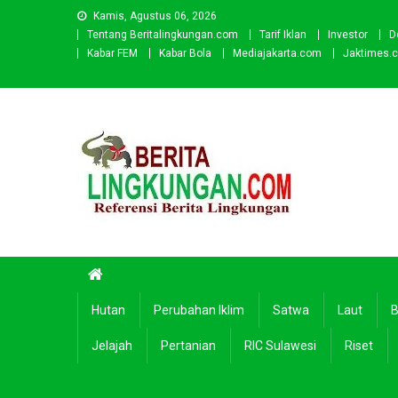
Skip
Kamis, Agustus 06, 2026
to
Tentang Beritalingkungan.com
Tarif Iklan
Investor
D
content
Kabar FEM
Kabar Bola
Mediajakarta.com
Jaktimes.
Beritalingkungan.com
Situs Berita Lingkungan Indonesia
Hutan
Perubahan Iklim
Satwa
Laut
B
Jelajah
Pertanian
RIC Sulawesi
Riset