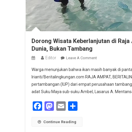
Dorong Wisata Keberlanjutan di Raja
Dunia, Bukan Tambang
Editor
On
Leave A Comment
Dorong
Warga menunjukan bahwa ikan masih banyak di pantai P
Wisata
Irianti/Beritalingkungan.com RAJA AMPAT, BERITAL
Keberlanjutan
pertambangan (IUP) dari empat perusahaan tambang 
Di
adat Suku Maya sub-suku Ambel, Lasarus A. Mentansa
Raja
Ampat,
Facebook
Mastodon
Email
Share
Lasarus
:
Tong
Continue Reading
Jual