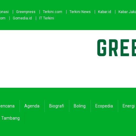
onasi
Greenpress
Terkini.com
Terkini News
Kabar.id
Kabar Jak
com
Gomedia.id
IT Terkini
encana
Agenda
Biografi
Boling
Ecopedia
Energi
Tambang