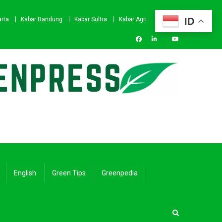
ID
arta
Kabar Bandung
Kabar Sultra
Kabar Agri
English
Green Tips
Greenpedia