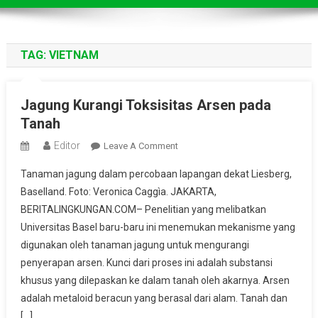
TAG:
VIETNAM
Jagung Kurangi Toksisitas Arsen pada
Tanah
Editor
On
Leave A Comment
Jagung
Tanaman jagung dalam percobaan lapangan dekat Liesberg,
Kurangi
Baselland. Foto: Veronica Caggìa. JAKARTA,
Toksisitas
BERITALINGKUNGAN.COM– Penelitian yang melibatkan
Arsen
Universitas Basel baru-baru ini menemukan mekanisme yang
Pada
Tanah
digunakan oleh tanaman jagung untuk mengurangi
penyerapan arsen. Kunci dari proses ini adalah substansi
khusus yang dilepaskan ke dalam tanah oleh akarnya. Arsen
adalah metaloid beracun yang berasal dari alam. Tanah dan
[…]