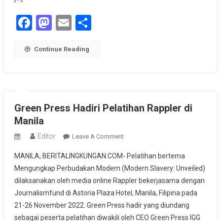
Facebook
Mastodon
Email
Share
Continue Reading
Green Press Hadiri Pelatihan Rappler di
Manila
Editor
On
Leave A Comment
Green
MANILA, BERITALINGKUNGAN.COM- Pelatihan bertema
Press
Mengungkap Perbudakan Modern (Modern Slavery: Unveiled)
Hadiri
dilaksanakan oleh media online Rappler bekerjasama dengan
Pelatihan
Journalismfund di Astoria Plaza Hotel, Manila, Filipina pada
Rappler
Di
21-26 November 2022. Green Press hadir yang diundang
Manila
sebagai peserta pelatihan diwakili oleh CEO Green Press IGG