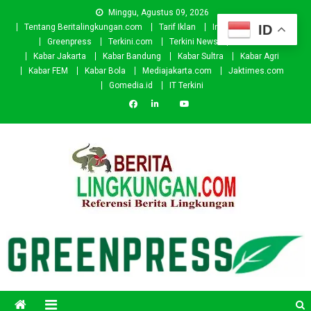
Skip
Minggu, Agustus 09, 2026
to
ID
Tentang Beritalingkungan.com
Tarif Iklan
Investor
Donasi
content
Greenpress
Terkini.com
Terkini News
Kabar.id
Kabar Jakarta
Kabar Bandung
Kabar Sultra
Kabar Agri
Kabar FEM
Kabar Bola
Mediajakarta.com
Jaktimes.com
Gomedia.id
IT Terkini
Beritalingkungan.com
Situs Berita Lingkungan Indonesia