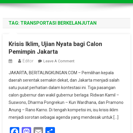
TAG:
TRANSPORTASI BERKELANJUTAN
Krisis Iklim, Ujian Nyata bagi Calon
Pemimpin Jakarta
Editor
On
Leave A Comment
Krisis
JAKARTA, BERITALINGKUNGAN.COM – Pemilihan kepala
Iklim,
daerah serentak semakin dekat, dan Jakarta menjadi salah
Ujian
satu pusat perhatian dalam kontestasi ini. Tiga pasangan
Nyata
calon gubernur dan wakil gubernur berlaga: Ridwan Kamil –
Bagi
Calon
Suswono, Dharma Pongrekun – Kun Wardhana, dan Pramono
Pemimpin
Anung – Rano Karno. Di tengah kompetisi ini, isu krisis iklim
Jakarta
menjadi sorotan sebagai agenda yang mendesak untuk […]
Facebook
Mastodon
Email
Share