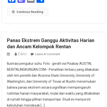
Continue Reading
Panas Ekstrem Ganggu Aktivitas Harian
dan Ancam Kelompok Rentan
Editor
On
Leave A Comment
Panas
Ilustrasi pengukur suhu. Foto : geralt via Pixabay AUSTIN,
Ekstrem
BERITALINGKUNGAN.COM– Penelitian terbaru yang dilakukan
Ganggu
oleh tim peneliti dari Arizona State University, University of
Aktivitas
Washington, dan University of Texas at Austin menemukan
Harian
Dan
bahwa panas ekstrem secara signifikan mempengaruhi
Ancam
rutinitas harian masyarakat, mulai dari waktu yang dihabiskan
Kelompok
di rumah hingga pilihan transportasi. Studi ini menyoroti
Rentan
kebutuhan mendesak […]