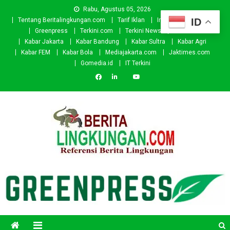
Skip
Rabu, Agustus 05, 2026
to
ID
Tentang Beritalingkungan.com
Tarif Iklan
Investor
Donasi
content
Greenpress
Terkini.com
Terkini News
Kabar.id
Kabar Jakarta
Kabar Bandung
Kabar Sultra
Kabar Agri
Kabar FEM
Kabar Bola
Mediajakarta.com
Jaktimes.com
Gomedia.id
IT Terkini
Beritalingkungan.com
Situs Berita Lingkungan Indonesia