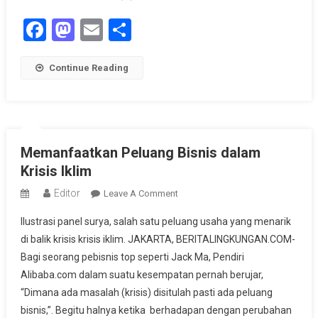
Facebook
Mastodon
Email
Share
Continue Reading
Memanfaatkan Peluang Bisnis dalam
Krisis Iklim
Editor
On
Leave A Comment
Memanfaatkan
Ilustrasi panel surya, salah satu peluang usaha yang menarik
Peluang
di balik krisis krisis iklim. JAKARTA, BERITALINGKUNGAN.COM-
Bisnis
Bagi seorang pebisnis top seperti Jack Ma, Pendiri
Dalam
Alibaba.com dalam suatu kesempatan pernah berujar,
Krisis
Iklim
“Dimana ada masalah (krisis) disitulah pasti ada peluang
bisnis,”. Begitu halnya ketika berhadapan dengan perubahan