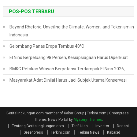
POS-POS TERBARU
Beyond Rhetoric: Unveiling the Climate, Women, and Tokenism in
Indonesia
Gelombang Panas Eropa Tembus 40°C
El Nino Berpeluang 98 Persen, Kesiapsiagaan Harus Diperkuat
BMKG Petakan Wilayah Berpotensi Terdampak El Nino 2026,
Masyarakat Adat Dinilai Harus Jadi Subjek Utama Konservasi
Beritalingkungan.com member of Kabar Group | Terkini.com | Greenpress
|
Theme: News Portal by
Mystery Themes
.
Tentang Beritalingkungan.com
Tarif Iklan
Investor
Donasi
Greenpress
Terkini.com
Terkini News
Kabar.id