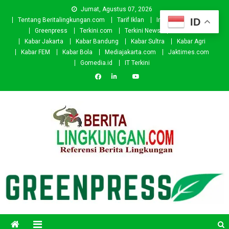
Skip
Jumat, Agustus 07, 2026
to
ID
Tentang Beritalingkungan.com
Tarif Iklan
Investor
Donasi
content
Greenpress
Terkini.com
Terkini News
Kabar.id
Kabar Jakarta
Kabar Bandung
Kabar Sultra
Kabar Agri
Kabar FEM
Kabar Bola
Mediajakarta.com
Jaktimes.com
Gomedia.id
IT Terkini
Beritalingkungan.com
Situs Berita Lingkungan Indonesia