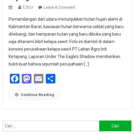
Editor
On
Leave A Comment
RGE
Pemandangan dari udara menunjukkan hutan hujan alami di
Gagal
Kalimantan Barat, kawasan hutan berwarna coklat yang baru
Membantah
ditebangi, dan hamparan hutan yang baru dibuka yang baru
Temuan
saja ditanami bibit kelapa sawit. Foto ini diambil di dalam
Greenpeace
Soal
konsesi perusahaan kelapa sawit PT Lahan Agro Inti
Jaringan
Ketapang. Laporan Under The Eagle’s Shadow memberikan
Perusahaan
bukti kuat bahwa sejumlah perusahaan […]
Bayangan
Facebook
Mastodon
Email
Share
Perusak
Hutan
Continue Reading
Cari
untuk: