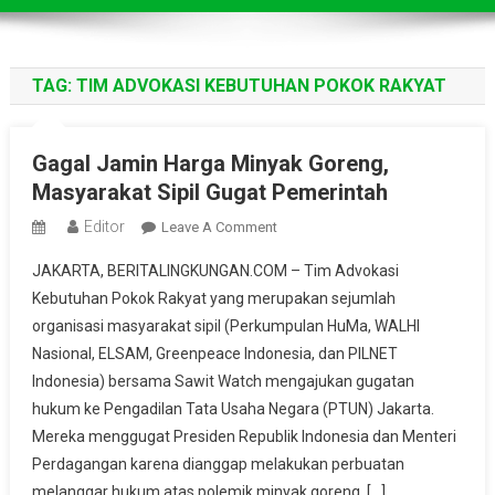
TAG:
TIM ADVOKASI KEBUTUHAN POKOK RAKYAT
Gagal Jamin Harga Minyak Goreng,
Masyarakat Sipil Gugat Pemerintah
Editor
On
Leave A Comment
Gagal
JAKARTA, BERITALINGKUNGAN.COM – Tim Advokasi
Jamin
Kebutuhan Pokok Rakyat yang merupakan sejumlah
Harga
organisasi masyarakat sipil (Perkumpulan HuMa, WALHI
Minyak
Nasional, ELSAM, Greenpeace Indonesia, dan PILNET
Goreng,
Masyarakat
Indonesia) bersama Sawit Watch mengajukan gugatan
Sipil
hukum ke Pengadilan Tata Usaha Negara (PTUN) Jakarta.
Gugat
Mereka menggugat Presiden Republik Indonesia dan Menteri
Pemerintah
Perdagangan karena dianggap melakukan perbuatan
melanggar hukum atas polemik minyak goreng. […]