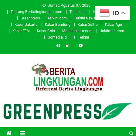
Skip
Jumat, Agustus 07, 2026
to
ID
Tentang Beritalingkungan.com
Tarif Iklan
Investor
Donasi
content
Greenpress
Terkini.com
Terkini News
Kabar.id
Kabar Jakarta
Kabar Bandung
Kabar Sultra
Kabar Agri
Kabar FEM
Kabar Bola
Mediajakarta.com
Jaktimes.com
Gomedia.id
IT Terkini
Beritalingkungan.com
Situs Berita Lingkungan Indonesia