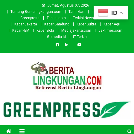
Skip
Jumat, Agustus 07, 2026
to
ID
Tentang Beritalingkungan.com
Tarif Iklan
Investor
Donasi
content
Greenpress
Terkini.com
Terkini News
Kabar.id
Kabar Jakarta
Kabar Bandung
Kabar Sultra
Kabar Agri
Kabar FEM
Kabar Bola
Mediajakarta.com
Jaktimes.com
Gomedia.id
IT Terkini
Beritalingkungan.com
Situs Berita Lingkungan Indonesia