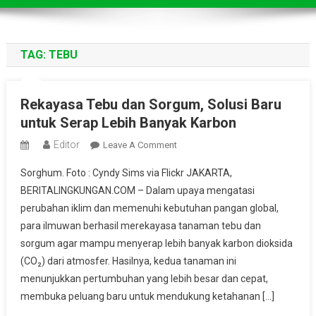
TAG:
TEBU
Rekayasa Tebu dan Sorgum, Solusi Baru
untuk Serap Lebih Banyak Karbon
Editor
On
Leave A Comment
Rekayasa
Sorghum. Foto : Cyndy Sims via Flickr JAKARTA,
Tebu
BERITALINGKUNGAN.COM – Dalam upaya mengatasi
Dan
perubahan iklim dan memenuhi kebutuhan pangan global,
Sorgum,
para ilmuwan berhasil merekayasa tanaman tebu dan
Solusi
Baru
sorgum agar mampu menyerap lebih banyak karbon dioksida
Untuk
(CO₂) dari atmosfer. Hasilnya, kedua tanaman ini
Serap
menunjukkan pertumbuhan yang lebih besar dan cepat,
Lebih
membuka peluang baru untuk mendukung ketahanan […]
Banyak