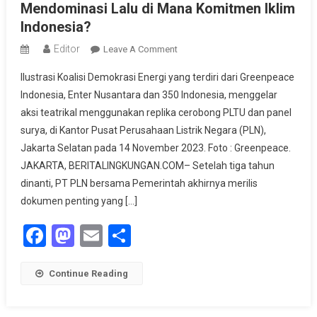
Mendominasi Lalu di Mana Komitmen Iklim
Indonesia?
Editor
On
Leave A Comment
RUPTL
Ilustrasi Koalisi Demokrasi Energi yang terdiri dari Greenpeace
Baru
Indonesia, Enter Nusantara dan 350 Indonesia, menggelar
Dirilis,
aksi teatrikal menggunakan replika cerobong PLTU dan panel
Tapi
surya, di Kantor Pusat Perusahaan Listrik Negara (PLN),
Energi
Fosil
Jakarta Selatan pada 14 November 2023. Foto : Greenpeace.
Masih
JAKARTA, BERITALINGKUNGAN.COM– Setelah tiga tahun
Mendominasi
dinanti, PT PLN bersama Pemerintah akhirnya merilis
Lalu
dokumen penting yang […]
Di
Facebook
Mastodon
Email
Share
Mana
Komitmen
Iklim
Continue Reading
Indonesia?