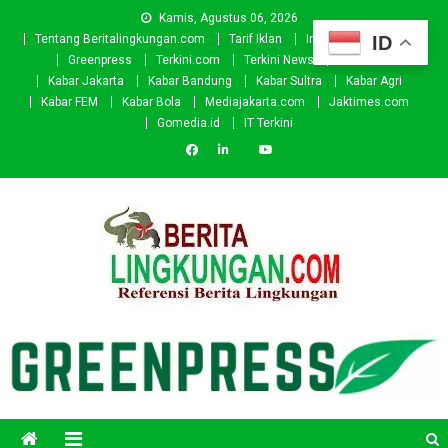
Skip
Kamis, Agustus 06, 2026
to
ID
Tentang Beritalingkungan.com
Tarif Iklan
Investor
Donasi
content
Greenpress
Terkini.com
Terkini News
Kabar.id
Kabar Jakarta
Kabar Bandung
Kabar Sultra
Kabar Agri
Kabar FEM
Kabar Bola
Mediajakarta.com
Jaktimes.com
Gomedia.id
IT Terkini
Beritalingkungan.com
Situs Berita Lingkungan Indonesia