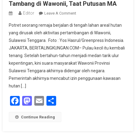
Tambang di Wawonii, Taat Putusan MA
Editor
On
Leave A Comment
Kementerian
Potret seorang remaja berjalan di tengah lahan areal hutan
Kehutanan
yang dirusak oleh aktivitas pertambangan di Wawonii,
Cabut
Sulawesi Tenggara. Foto : Yos Hasrul/Greenpress Indonesia.
Izin
JAKARTA, BERITALINGKUNGAN.COM– Pulau kecil itu kembali
Tambang
Di
tenang. Setelah bertahun-tahun menjadi medan tarik ulur
Wawonii,
kepentingan, kini suara masyarakat Wawonii Provinsi
Taat
Sulawesi Tenggara akhirnya didengar oleh negara.
Putusan
Pemerintah akhirnya mencabut izin penggunaan kawasan
MA
hutan […]
Facebook
Mastodon
Email
Share
Continue Reading