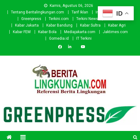
Skip
Kamis, Agustus 06, 2026
to
ID
Tentang Beritalingkungan.com
Tarif Iklan
Investor
Donasi
content
Greenpress
Terkini.com
Terkini News
Kabar.id
Kabar Jakarta
Kabar Bandung
Kabar Sultra
Kabar Agri
Kabar FEM
Kabar Bola
Mediajakarta.com
Jaktimes.com
Gomedia.id
IT Terkini
Beritalingkungan.com
Situs Berita Lingkungan Indonesia