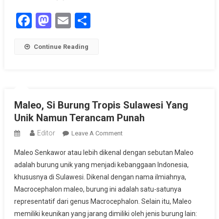
Flora
Facebook
Mastodon
Email
Share
Fauna
Continue Reading
Maleo, Si Burung Tropis Sulawesi Yang
Unik Namun Terancam Punah
Editor
On
Leave A Comment
Maleo,
Maleo Senkawor atau lebih dikenal dengan sebutan Maleo
Si
adalah burung unik yang menjadi kebanggaan Indonesia,
Burung
khususnya di Sulawesi. Dikenal dengan nama ilmiahnya,
Tropis
Macrocephalon maleo, burung ini adalah satu-satunya
Sulawesi
Yang
representatif dari genus Macrocephalon. Selain itu, Maleo
Unik
memiliki keunikan yang jarang dimiliki oleh jenis burung lain: