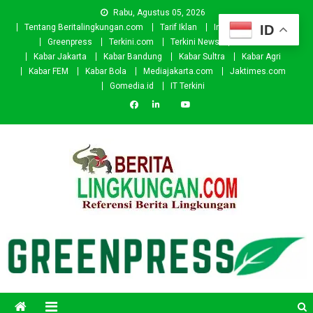
Skip
Rabu, Agustus 05, 2026
to
ID
Tentang Beritalingkungan.com
Tarif Iklan
Investor
Donasi
content
Greenpress
Terkini.com
Terkini News
Kabar.id
Kabar Jakarta
Kabar Bandung
Kabar Sultra
Kabar Agri
Kabar FEM
Kabar Bola
Mediajakarta.com
Jaktimes.com
Gomedia.id
IT Terkini
Beritalingkungan.com
Situs Berita Lingkungan Indonesia