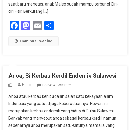
Namun
saat baru menetas, anak Maleo sudah mampu terbang! Ciri-
Terancam
ciri Fisik Berkurang […]
Punah
Facebook
Mastodon
Email
Share
Continue Reading
Anoa, Si Kerbau Kerdil Endemik Sulawesi
Editor
On
Leave A Comment
Anoa,
Anoa atau kerbau kenit adalah salah satu kekayaan alam
Si
Indonesia yang patut dijaga keberadaannya. Hewan ini
Kerbau
merupakan kerbau endemik yang hidup di Pulau Sulawesi.
Kerdil
Banyak yang menyebut anoa sebagai kerbau kerdil, namun
Endemik
Sulawesi
sebenarnya anoa merupakan satu-satunya mamalia yang