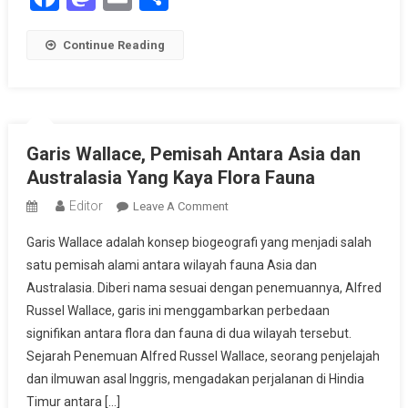
Continue Reading
Garis Wallace, Pemisah Antara Asia dan
Australasia Yang Kaya Flora Fauna
Editor
On
Leave A Comment
Garis
Garis Wallace adalah konsep biogeografi yang menjadi salah
Wallace,
satu pemisah alami antara wilayah fauna Asia dan
Pemisah
Australasia. Diberi nama sesuai dengan penemuannya, Alfred
Antara
Russel Wallace, garis ini menggambarkan perbedaan
Asia
Dan
signifikan antara flora dan fauna di dua wilayah tersebut.
Australasia
Sejarah Penemuan Alfred Russel Wallace, seorang penjelajah
Yang
dan ilmuwan asal Inggris, mengadakan perjalanan di Hindia
Kaya
Timur antara […]