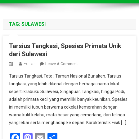
TAG:
SULAWESI
Tarsius Tangkasi, Spesies Primata Unik
dari Sulawesi
Editor
On
Leave A Comment
Tarsius
Tarsius Tangkasi, Foto : Taman Nasional Bunaken. Tarsius
Tangkasi,
tangkasi, yang lebih dikenal dengan berbagai nama lokal
Spesies
seperti krabuku Sulawesi, Singapuar, Tangkasi, hingga Podi,
Primata
adalah primata kecil yang memiliki banyak keunikan. Spesies
Unik
Dari
ini memiliki tubuh berwarna cokelat kemerahan dengan
Sulawesi
warna kulit kelabu, mata besar yang cemerlang, dan telinga
yang lebar serta menghadap ke depan. Karakteristik Fisik […]
Facebook
Mastodon
Email
Share