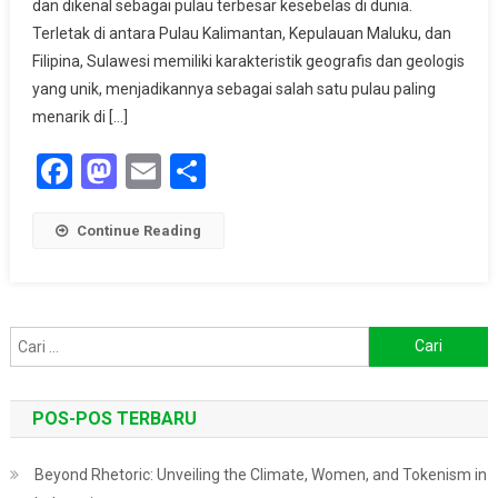
dan dikenal sebagai pulau terbesar kesebelas di dunia.
Alam
Di
Terletak di antara Pulau Kalimantan, Kepulauan Maluku, dan
Tengah
Filipina, Sulawesi memiliki karakteristik geografis dan geologis
Nusantara
yang unik, menjadikannya sebagai salah satu pulau paling
menarik di […]
Facebook
Mastodon
Email
Share
Continue Reading
Cari
untuk:
POS-POS TERBARU
Beyond Rhetoric: Unveiling the Climate, Women, and Tokenism in