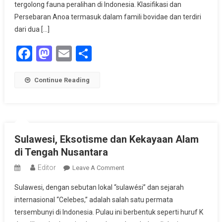
tergolong fauna peralihan di Indonesia. Klasifikasi dan
Persebaran Anoa termasuk dalam famili bovidae dan terdiri
dari dua […]
Facebook
Mastodon
Email
Share
Continue Reading
Sulawesi, Eksotisme dan Kekayaan Alam
di Tengah Nusantara
Editor
On
Leave A Comment
Sulawesi,
Sulawesi, dengan sebutan lokal “sulawési” dan sejarah
Eksotisme
internasional “Celebes,” adalah salah satu permata
Dan
tersembunyi di Indonesia. Pulau ini berbentuk seperti huruf K
Kekayaan