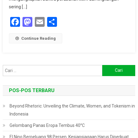
sering […]
Facebook
Mastodon
Email
Share
Continue Reading
Cari
untuk:
POS-POS TERBARU
Beyond Rhetoric: Unveiling the Climate, Women, and Tokenism in
Indonesia
Gelombang Panas Eropa Tembus 40°C
El Nino Berpeluang 98 Persen, Kesiapsiagaan Harus Diperkuat