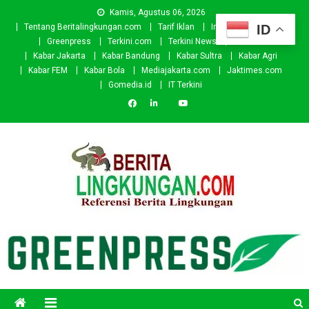
Skip
Kamis, Agustus 06, 2026
to
ID
Tentang Beritalingkungan.com
Tarif Iklan
Investor
Donasi
content
Greenpress
Terkini.com
Terkini News
Kabar.id
Kabar Jakarta
Kabar Bandung
Kabar Sultra
Kabar Agri
Kabar FEM
Kabar Bola
Mediajakarta.com
Jaktimes.com
Gomedia.id
IT Terkini
Beritalingkungan.com
Situs Berita Lingkungan Indonesia