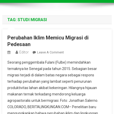
TAG:
STUDI MIGRASI
Perubahan Iklim Memicu Migrasi di
Pedesaan
Editor
On
Leave A Comment
Perubahan
Seorang penggembala Fulani (Fulbe) memindahkan
Iklim
ternaknya ke Senegal pada tahun 2015. Sebagian besar
Memicu
migrasi terjadi di dalam batas negara sebagai respons
Migrasi
terhadap perubahan yang lambat seperti penurunan
Di
Pedesaan
produktivitas lahan akibat kekeringan. Hilangnya hijauan
makanan ternak terkadang mendorong keluarga
agropastoralis untuk bermigrasi. Foto: Jonathan Salerno.
COLORADO, BERITALINGKUNGAN.COM– Penelitian baru
mengungkapkan bahwa perubahan iklim dan lingkungan