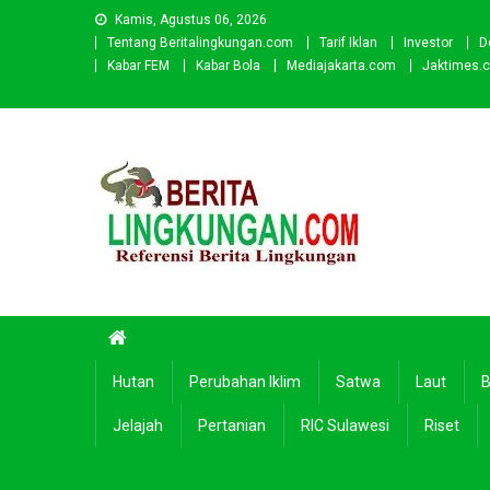
Skip
Kamis, Agustus 06, 2026
to
Tentang Beritalingkungan.com
Tarif Iklan
Investor
D
content
Kabar FEM
Kabar Bola
Mediajakarta.com
Jaktimes.
Beritalingkungan.com
Situs Berita Lingkungan Indonesia
Hutan
Perubahan Iklim
Satwa
Laut
B
Jelajah
Pertanian
RIC Sulawesi
Riset