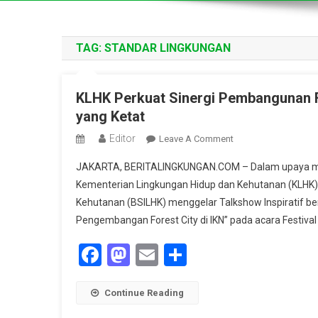
TAG:
STANDAR LINGKUNGAN
KLHK Perkuat Sinergi Pembangunan F
yang Ketat
Editor
On
Leave A Comment
KLHK
JAKARTA, BERITALINGKUNGAN.COM – Dalam upaya memp
Perkuat
Kementerian Lingkungan Hidup dan Kehutanan (KLHK) 
Sinergi
Kehutanan (BSILHK) menggelar Talkshow Inspiratif be
Pembangunan
Pengembangan Forest City di IKN” pada acara Festival 
Forest
City
Facebook
Mastodon
Email
Share
Di
IKN
Lewat
Continue Reading
Penerapan
Standar