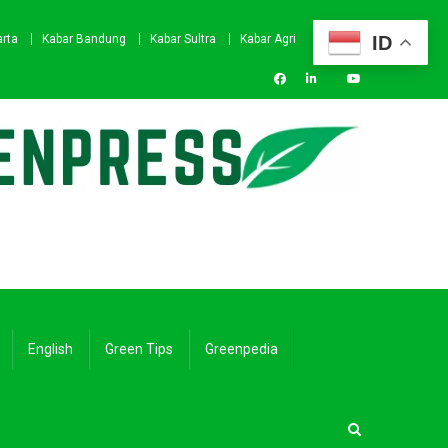
ID
arta
Kabar Bandung
Kabar Sultra
Kabar Agri
English
Green Tips
Greenpedia