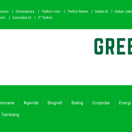
onasi
Greenpress
Terkini.com
Terkini News
Kabar.id
Kabar Jak
com
Gomedia.id
IT Terkini
encana
Agenda
Biografi
Boling
Ecopedia
Energi
Tambang